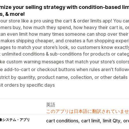
mize your selling strategy with condition-based lim
ts, & more!
our store like a pro using the cart & order limits app! You c
mers buy, how much they spend, how heavy their cart is, or
an even limit how many times someone can shop over their 
 makes shipping cheaper, and creates a fun shopping experi
ges to match your store’s look, so customers know exactly 
 unlimited conditions & sub-conditions for products or cate
e custom warning messages that match your store’s colors
e add-to-cart or checkout buttons when rules aren’t follo
trict by quantity, product name, collection, or other details
it orders by specific days
英語
このアプリは日本語に翻訳されていませ
象システム・アプリ
cart conditions
cart limit
limit Qty
or