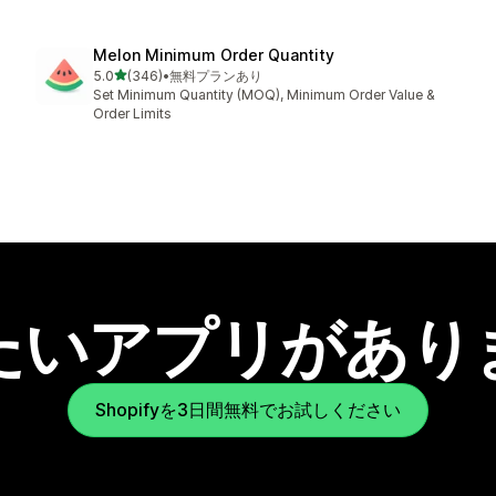
Melon Minimum Order Quantity
5つ星中
5.0
(346)
•
無料プランあり
合計レビュー数：346件
Set Minimum Quantity (MOQ), Minimum Order Value &
Order Limits
たいアプリがあり
Shopifyを3日間無料でお試しください