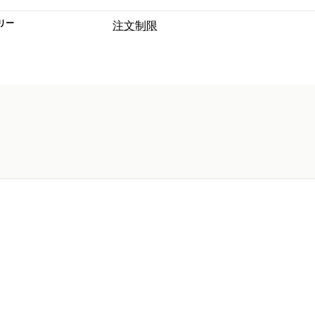
リー
注文制限
制限ルール
カートベース
最大数量
最小数量
重量
バリケーション固有
コレクション固有
通知設定
カートアラート
チェックアウトアラー
カスタムメッセージ
複数言語