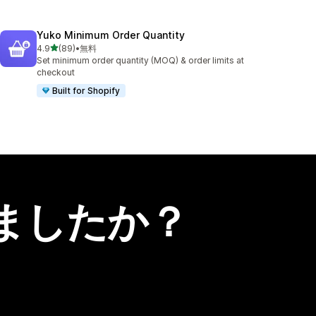
Yuko Minimum Order Quantity
5つ星中
4.9
(89)
•
無料
合計レビュー数：89件
Set minimum order quantity (MOQ) & order limits at
checkout
Built for Shopify
ましたか？