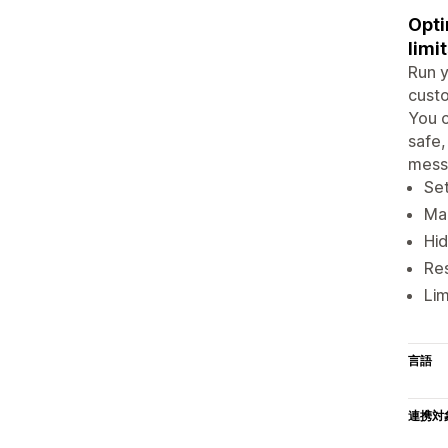
Opti
limi
Run y
custo
You c
safe,
messa
Set
Mak
Hid
Res
Lim
言語
連携対