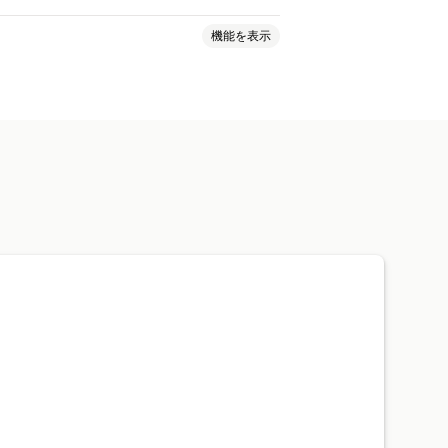
機能を表示
ベース
価格ベース
商品固有
顧客タグ
ト
商品ページアラート
ポップアップ