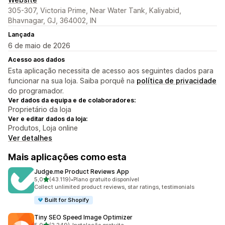
305-307, Victoria Prime, Near Water Tank, Kaliyabid,
Bhavnagar, GJ, 364002, IN
Lançada
6 de maio de 2026
Acesso aos dados
Esta aplicação necessita de acesso aos seguintes dados para
funcionar na sua loja. Saiba porquê na
política de privacidade
do programador.
Ver dados da equipa e de colaboradores:
Proprietário da loja
Ver e editar dados da loja:
Produtos, Loja online
Ver detalhes
Mais aplicações como esta
Judge.me Product Reviews App
de 5 estrelas
5,0
(43.119)
•
Plano gratuito disponível
43119 total de avaliações
Collect unlimited product reviews, star ratings, testimonials
Built for Shopify
Tiny SEO Speed Image Optimizer
de 5 estrelas