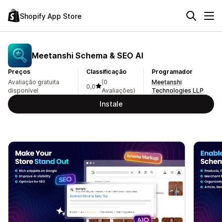
Shopify App Store
Meetanshi Schema & SEO AI
Preços
Classificação
Programador
Avaliação gratuita
(0
Meetanshi
0,0
disponível
Avaliações)
Technologies LLP
Instale