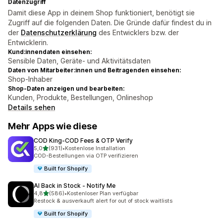
Datenzugriff
Damit diese App in deinem Shop funktioniert, benötigt sie
Zugriff auf die folgenden Daten. Die Gründe dafür findest du in
der
Datenschutzerklärung
des Entwicklers bzw. der
Entwicklerin.
Kund:innendaten einsehen:
Sensible Daten, Geräte- und Aktivitätsdaten
Daten von Mitarbeiter:innen und Beitragenden einsehen:
Shop-Inhaber
Shop-Daten anzeigen und bearbeiten:
Kunden, Produkte, Bestellungen, Onlineshop
Details sehen
Mehr Apps wie diese
COD King‑COD Fees & OTP Verify
von 5 Sternen
5,0
(931)
•
Kostenlose Installation
931 Rezensionen insgesamt
COD-Bestellungen via OTP verifizieren
Built for Shopify
AI Back in Stock ‑ Notify Me
von 5 Sternen
4,8
(586)
•
Kostenloser Plan verfügbar
586 Rezensionen insgesamt
Restock & ausverkauft alert for out of stock waitlists
Built for Shopify