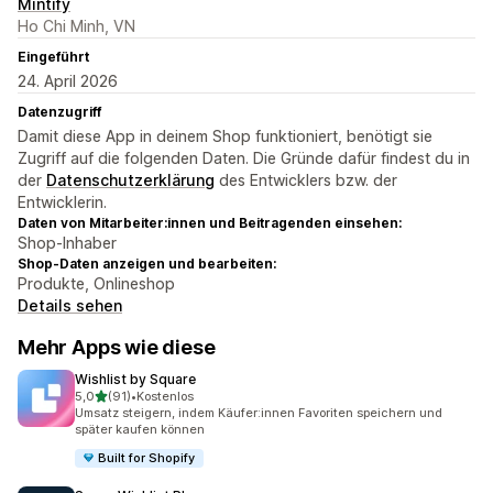
Mintify
Ho Chi Minh, VN
Eingeführt
24. April 2026
Datenzugriff
Damit diese App in deinem Shop funktioniert, benötigt sie
Zugriff auf die folgenden Daten. Die Gründe dafür findest du in
der
Datenschutzerklärung
des Entwicklers bzw. der
Entwicklerin.
Daten von Mitarbeiter:innen und Beitragenden einsehen:
Shop-Inhaber
Shop-Daten anzeigen und bearbeiten:
Produkte, Onlineshop
Details sehen
Mehr Apps wie diese
Wishlist by Square
von 5 Sternen
5,0
(91)
•
Kostenlos
91 Rezensionen insgesamt
Umsatz steigern, indem Käufer:innen Favoriten speichern und
später kaufen können
Built for Shopify