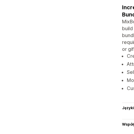
Incr
Bund
MixBo
build
bundl
requi
or gi
Cre
Att
Sel
Mon
Cus
Języki
Współ