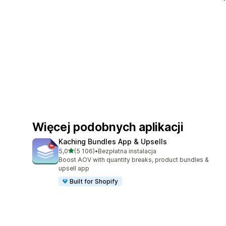
Więcej podobnych aplikacji
Kaching Bundles App & Upsells
na 5 gwiazdek
5,0
(5 106)
•
Bezpłatna instalacja
Łączna liczba recenzji: 5106
Boost AOV with quantity breaks, product bundles &
upsell app
Built for Shopify