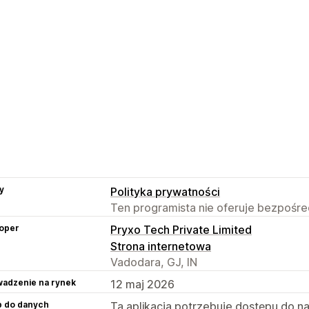
y
Polityka prywatności
Ten programista nie oferuje bezpośred
oper
Pryxo Tech Private Limited
Strona internetowa
Vadodara, GJ, IN
adzenie na rynek
12 maj 2026
p do danych
Ta aplikacja potrzebuje dostępu do n