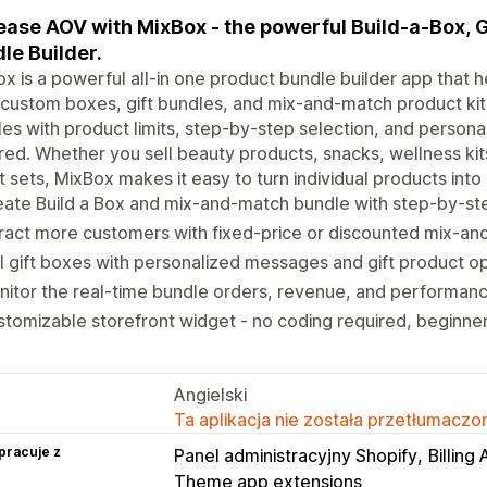
ease AOV with MixBox - the powerful Build-a-Box, 
le Builder.
x is a powerful all-in one product bundle builder app that 
 custom boxes, gift bundles, and mix-and-match product kit
es with product limits, step-by-step selection, and person
red. Whether you sell beauty products, snacks, wellness kit
ft sets, MixBox makes it easy to turn individual products into
ate Build a Box and mix-and-match bundle with step-by-st
ract more customers with fixed-price or discounted mix-a
l gift boxes with personalized messages and gift product o
itor the real-time bundle orders, revenue, and performanc
tomizable storefront widget - no coding required, beginner
Angielski
Ta aplikacja nie została przetłumaczon
pracuje z
Panel administracyjny Shopify
Billing 
Theme app extensions