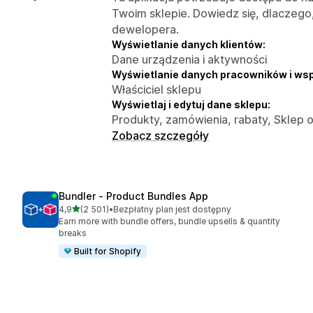
Twoim sklepie. Dowiedz się, dlaczego
dewelopera.
Wyświetlanie danych klientów:
Dane urządzenia i aktywności
Wyświetlanie danych pracowników i ws
Właściciel sklepu
Wyświetlaj i edytuj dane sklepu:
Produkty, zamówienia, rabaty, Sklep o
Zobacz szczegóły
Bundler ‑ Product Bundles App
na 5 gwiazdek
4,9
(2 501)
•
Bezpłatny plan jest dostępny
Łączna liczba recenzji: 2501
Earn more with bundle offers, bundle upsells & quantity
breaks
Built for Shopify