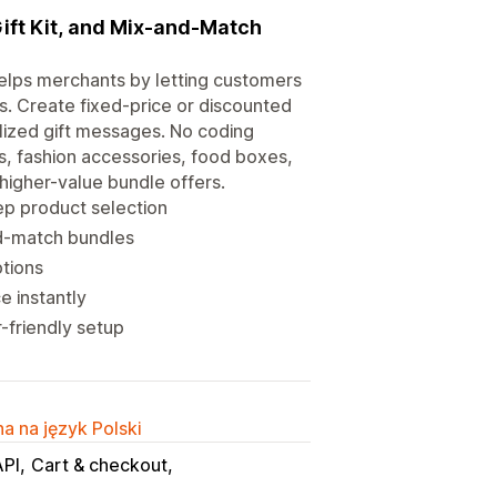
Gift Kit, and Mix-and-Match
helps merchants by letting customers
s. Create fixed-price or discounted
alized gift messages. No coding
s, fashion accessories, food boxes,
 higher-value bundle offers.
ep product selection
nd-match bundles
ptions
e instantly
-friendly setup
a na język Polski
API
Cart & checkout