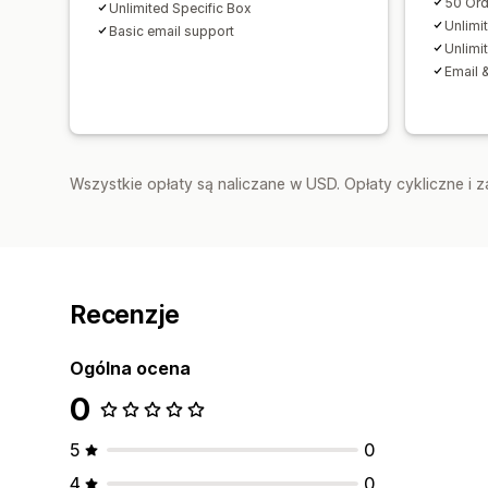
50 Ord
Unlimited Specific Box
Unlimi
Basic email support
Unlimi
Email &
Wszystkie opłaty są naliczane w USD. Opłaty cykliczne i 
Recenzje
Ogólna ocena
0
5
0
4
0