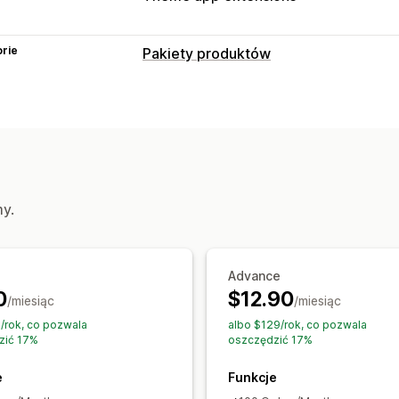
rie
Pakiety produktów
Typy pakietów
Stałe pakiety
Wielopaki
Pakiety mi
Pakiety nieskończonych opcji
Stwórz
Tajemnicze pudełka
Pakiety hurtowe
Pakiety produktów dodatkowych
Cz
my.
Produkty cyfrowe
Produkty fizyczne
Ceny, które można ustalić
Stałe ceny
Rabaty
Rabaty o stałej w
Advance
0
$12.90
Rabaty w koszyku
Ceny zbiorcze
Us
/miesiąc
/miesiąc
Ceny dynamiczne
/rok, co pozwala
albo $129/rok, co pozwala
zić 17%
oszczędzić 17%
e
Funkcje