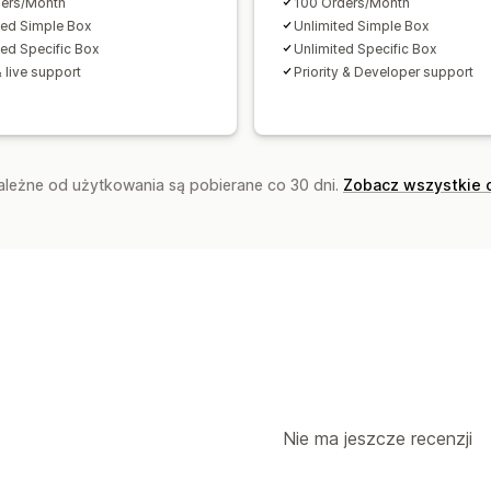
ers/Month
100 Orders/Month
ted Simple Box
Unlimited Simple Box
ted Specific Box
Unlimited Specific Box
 live support
Priority & Developer support
zależne od użytkowania są pobierane co 30 dni.
Zobacz wszystkie 
Nie ma jeszcze recenzji