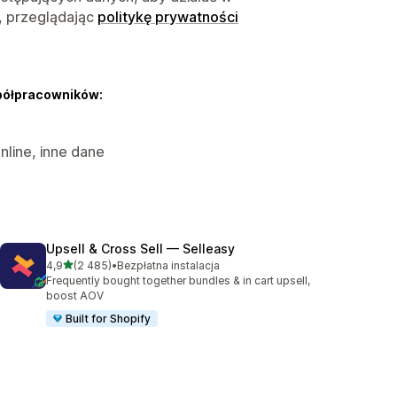
, przeglądając
politykę prywatności
półpracowników:
nline, inne dane
Upsell & Cross Sell — Selleasy
na 5 gwiazdek
4,9
(2 485)
•
Bezpłatna instalacja
Łączna liczba recenzji: 2485
Frequently bought together bundles & in cart upsell,
boost AOV
Built for Shopify