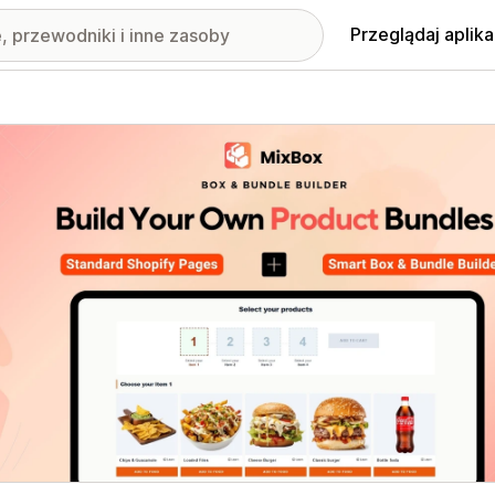
Przeglądaj aplika
nione obrazy w galerii