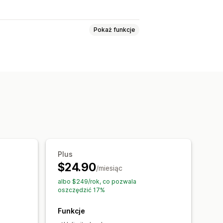
Pokaż funkcje
eszane
Pakiet wariantów
 pudełko
Pudełka na prezenty
Pakiety droższych produktów
ęsto kupowane razem
Pakiety niestandardowe
artości
Rabaty procentowe
Plus
$24.90
talanie cen hurtowych
/miesiąc
albo $249/rok, co pozwala
oszczędzić 17%
Funkcje