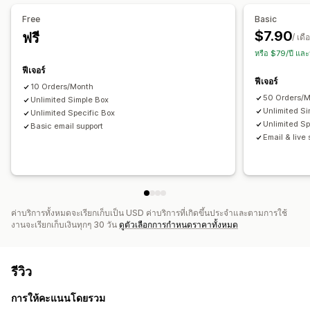
ซื้อเป็นชุดบ่อยๆ
สินค้าดิจิทัล
สินค้าทางกายภาพ
ชุดที่กำหนดเอง
Free
Basic
การกำหนดราคาที่ตั้งได้
$7.90
ฟรี
/ เดื
การกำหนดราคาแบบคงที่
ส่วนลด
ส่วนลดแบบคงที่
หรือ $79/ปี แล
เปอร์เซ็นต์ส่วนลด
ส่วนลดในตะกร้าสินค้า
ฟีเจอร์
ฟีเจอร์
การกำหนดราคาจำนวนมาก
การกำหนดราคาค้าส่ง
10 Orders/Month
50 Orders/
การกำหนดราคาแบบไดนามิก
Unlimited Simple Box
Unlimited S
Unlimited Specific Box
Unlimited Sp
Basic email support
Email & live
ค่าบริการทั้งหมดจะเรียกเก็บเป็น USD ค่าบริการที่เกิดขึ้นประจำและตามการใช้
งานจะเรียกเก็บเงินทุกๆ 30 วัน
ดูตัวเลือกการกำหนดราคาทั้งหมด
รีวิว
การให้คะแนนโดยรวม