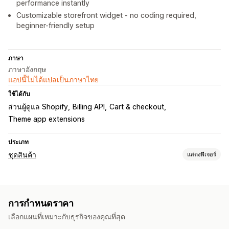
performance instantly
Customizable storefront widget - no coding required,
beginner-friendly setup
ภาษา
ภาษาอังกฤษ
แอปนี้ไม่ได้แปลเป็นภาษาไทย
ใช้ได้กับ
ส่วนผู้ดูแล Shopify
Billing API
Cart & checkout
Theme app extensions
ประเภท
ชุดสินค้า
แสดงฟีเจอร์
ประเภทชุดสินค้า
ชุดรวมคงที่
มัลติแพค
ชุดรวมมิกซ์แอนด์แมทช์
ชุดตัวเลือกสินค้า
การกำหนดราคา
ชุดตัวเลือกที่ไม่มีที่สิ้นสุด
สร้างกล่อง
กล่องของขวัญ
กล่องปริศนา
เลือกแผนที่เหมาะกับธุรกิจของคุณที่สุด
ชุดการค้าส่ง
ชุดการขายเพิ่ม
ชุดการเสนอสินค้าอื่นที่คล้ายกัน