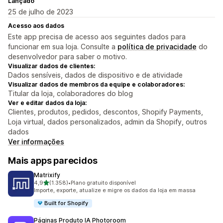
Lançado
25 de julho de 2023
Acesso aos dados
Este app precisa de acesso aos seguintes dados para
funcionar em sua loja. Consulte a
política de privacidade
do
desenvolvedor para saber o motivo.
Visualizar dados de clientes:
Dados sensíveis, dados de dispositivo e de atividade
Visualizar dados de membros da equipe e colaboradores:
Titular da loja, colaboradores do blog
Ver e editar dados da loja:
Clientes, produtos, pedidos, descontos, Shopify Payments,
Loja virtual, dados personalizados, admin da Shopify, outros
dados
Ver informações
Mais apps parecidos
Matrixify
de 5 estrelas
4,9
(1.358)
•
Plano gratuito disponível
1358 avaliações ao todo
Importe, exporte, atualize e migre os dados da loja em massa
Built for Shopify
Páginas Produto IA Photoroom