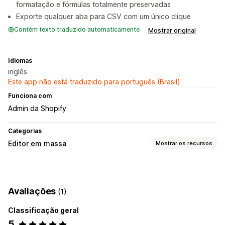
formatação e fórmulas totalmente preservadas
Exporte qualquer aba para CSV com um único clique
Contém texto traduzido automaticamente
Mostrar original
Idiomas
inglês
Este app não está traduzido para português (Brasil)
Funciona com
Admin da Shopify
Categorias
Editor em massa
Mostrar os recursos
Recursos editáveis
Produtos
Variantes
Pedidos
Imagens
Preços
Avaliações
(1)
SKU e código de barras
Tags
Descrições
Estoque
Metacampos
Coleções
Classificação geral
5
Ações