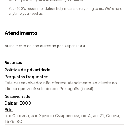
working well for you and meeting your needs.
Your 100% recommendation truly means everything to us. We're here
anytime you need us!
Atendimento
Atendimento do app oferecido por Daipari EOOD.
Recursos
Política de privacidade
Perguntas frequentes
Este desenvolvedor não oferece atendimento ao cliente no
idioma que você selecionou: Português (brasil).
Desenvolvedor
Daipari EOOD
Site
р-н Слатина, ж.к. Христо Смирненски, вх. А, ап. 21, София,
1579, BG