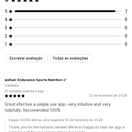
Importação e exportação de CSV
Backup
5
1
4
0
3
0
2
0
1
0
Escrever avaliação
Todas as avaliações
wefuel. Endurance Sports Nutrition
Colômbia
21 minutos usando o app
12 de fevereiro de 2026
Great efective a simple use app. very intuitive and very
helpfully. Recomended 100%
Daipari EOOD deixou uma resposta 12 de fevereiro de 2026
Thank you for the fantastic review! We're so happy to hear our app is