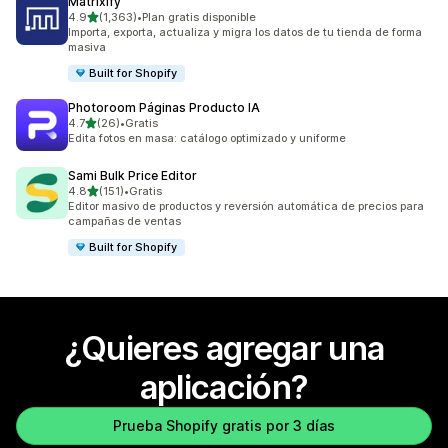
Matrixify
de 5 estrellas
4.9
(1,363)
•
Plan gratis disponible
1363 reseñas en total
Importa, exporta, actualiza y migra los datos de tu tienda de forma
masiva
Built for Shopify
Photoroom Páginas Producto IA
de 5 estrellas
4.7
(26)
•
Gratis
26 reseñas en total
Edita fotos en masa: catálogo optimizado y uniforme
Sami Bulk Price Editor
de 5 estrellas
4.8
(151)
•
Gratis
151 reseñas en total
Editor masivo de productos y reversión automática de precios para
campañas de ventas
Built for Shopify
¿Quieres agregar una
aplicación?
Prueba Shopify gratis por 3 días