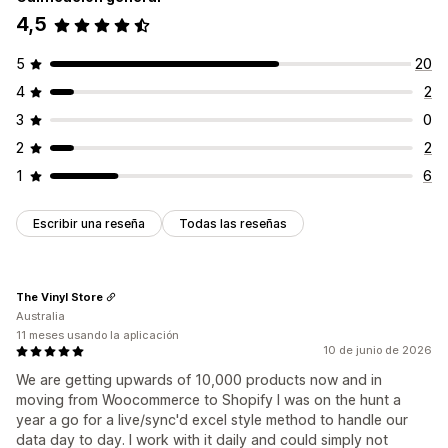
4,5
5
20
4
2
3
0
2
2
1
6
Escribir una reseña
Todas las reseñas
The Vinyl Store
Australia
11 meses usando la aplicación
10 de junio de 2026
We are getting upwards of 10,000 products now and in
moving from Woocommerce to Shopify I was on the hunt a
year a go for a live/sync'd excel style method to handle our
data day to day. I work with it daily and could simply not