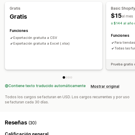
Acciones
Gratis
Basic Shopif
Eliminación masiva
Optimización de la imagen
$15
Gratis
al mes
Actualizaciones de SEO
Impresión y exportación de CSV
o $144 al año 
Migración de datos
Sincronización de datos
Funciones
Funciones
Copia de seguridad
Búsqueda y filtro
Edición masiva
Exportación gratuita a CSV
Para tiendas
Exportación gratuita a Excel (.xlsx)
Todas las fu
Prueba gratis 
Contiene texto traducido automáticamente
Mostrar original
Todos los cargos se facturan en USD. Los cargos recurrentes y por uso
se facturan cada 30 días.
Reseñas
(30)
Calificación general