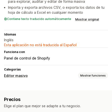
para explorar, auditar y editar de forma masiva
Importa y exporta archivos CSV, o exporta los datos de tu
hoja de cálculo a Excel en cualquier momento
Contiene texto traducido automáticamente
Mostrar original
Idiomas
Inglés
Esta aplicación no está traducida al Español
Funciona con
Panel de control de Shopify
Categorías
Editor masivo
Mostrar funciones
Recursos editables
Productos
Variantes
Pedidos
Imágenes
Precios
Precios
SKU y códigos de barras
Etiquetas
Descripciones
Elige el plan que mejor se adapte a tu negocio.
Inventario
Metacampos
Colecciones