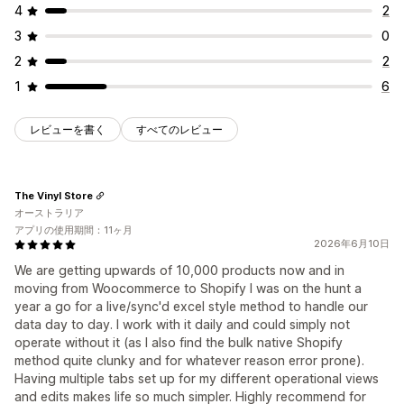
4
2
3
0
2
2
1
6
レビューを書く
すべてのレビュー
The Vinyl Store
オーストラリア
アプリの使用期間：11ヶ月
2026年6月10日
We are getting upwards of 10,000 products now and in
moving from Woocommerce to Shopify I was on the hunt a
year a go for a live/sync'd excel style method to handle our
data day to day. I work with it daily and could simply not
operate without it (as I also find the bulk native Shopify
method quite clunky and for whatever reason error prone).
Having multiple tabs set up for my different operational views
and edits makes life so much simpler. Highly recommend for