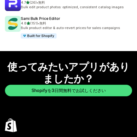
5つ星中
4.7
(26)
•
無料
合計レビュー数：26件
Bulk edit product photos: optimized, consistent catalog images
Sami Bulk Price Editor
5つ星中
4.8
(151)
•
無料
合計レビュー数：151件
Bulk product editor & auto-revert prices for sales campaigns
Built for Shopify
使ってみたいアプリがあり
ましたか？
Shopifyを3日間無料でお試しください