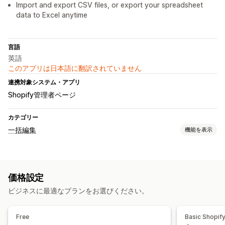
Import and export CSV files, or export your spreadsheet
data to Excel anytime
言語
英語
このアプリは日本語に翻訳されていません
連携対象システム・アプリ
Shopify管理者ページ
カテゴリー
一括編集
機能を表示
編集可能なリソース
商品
バリエーション
注文
画像
価格
SKUとバーコード
タグ
価格設定
説明
在庫
メタフィールド
コレクション
ビジネスに最適なプランをお選びください。
アクション
一括削除
画像の最適化
SEOの更新
Free
Basic Shopif
CSVのインポートとエクスポート
データ移行
データ同期