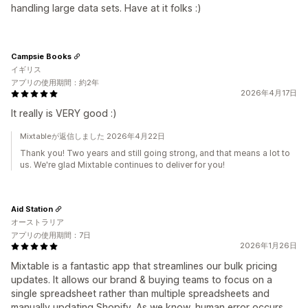
handling large data sets. Have at it folks :)
Campsie Books
イギリス
アプリの使用期間：約2年
2026年4月17日
It really is VERY good :)
Mixtableが返信しました 2026年4月22日
Thank you! Two years and still going strong, and that means a lot to
us. We're glad Mixtable continues to deliver for you!
Aid Station
オーストラリア
アプリの使用期間：7日
2026年1月26日
Mixtable is a fantastic app that streamlines our bulk pricing
updates. It allows our brand & buying teams to focus on a
single spreadsheet rather than multiple spreadsheets and
manually updating Shopify. As we know, human error occurs