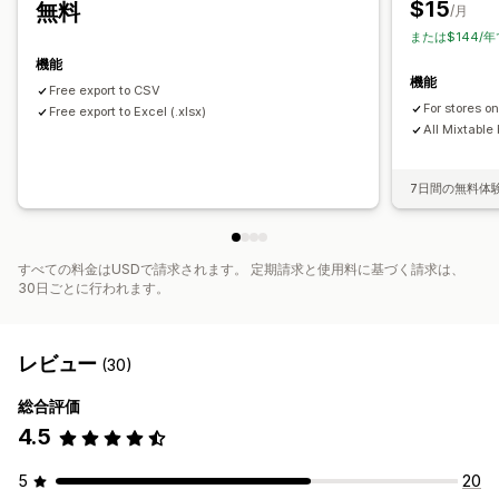
$15
無料
/月
バックアップ
検索と絞り込み
一括編集
または$144/
機能
機能
Free export to CSV
For stores o
Free export to Excel (.xlsx)
All Mixtable
7日間の無料体
すべての料金はUSDで請求されます。 定期請求と使用料に基づく請求は、
30日ごとに行われます。
レビュー
(30)
総合評価
4.5
5
20