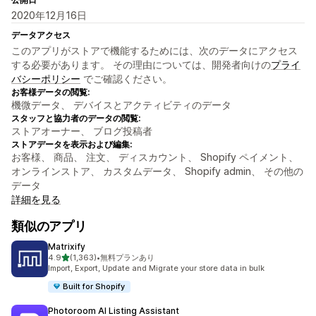
2020年12月16日
データアクセス
このアプリがストアで機能するためには、次のデータにアクセス
する必要があります。 その理由については、開発者向けの
プライ
バシーポリシー
でご確認ください。
お客様データの閲覧:
機微データ、 デバイスとアクティビティのデータ
スタッフと協力者のデータの閲覧:
ストアオーナー、 ブログ投稿者
ストアデータを表示および編集:
お客様、 商品、 注文、 ディスカウント、 Shopify ペイメント、
オンラインストア、 カスタムデータ、 Shopify admin、 その他の
データ
詳細を見る
類似のアプリ
Matrixify
5つ星中
4.9
(1,363)
•
無料プランあり
合計レビュー数：1363件
Import, Export, Update and Migrate your store data in bulk
Built for Shopify
Photoroom AI Listing Assistant