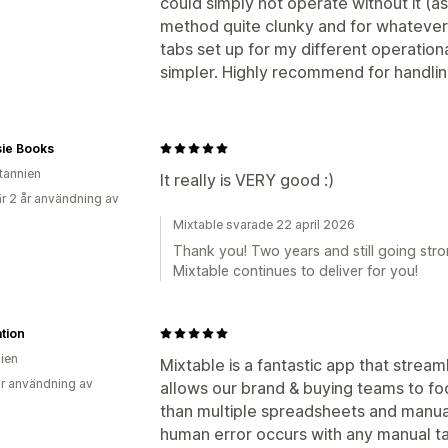
could simply not operate without it (as 
method quite clunky and for whatever 
tabs set up for my different operation
simpler. Highly recommend for handling 
ie Books
itannien
It really is VERY good :)
r 2 år användning av
Mixtable svarade 22 april 2026
Thank you! Two years and still going stro
Mixtable continues to deliver for you!
ation
lien
Mixtable is a fantastic app that streaml
r användning av
allows our brand & buying teams to fo
than multiple spreadsheets and manua
human error occurs with any manual ta