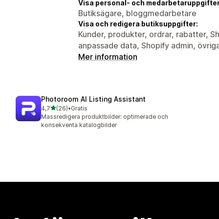
Visa personal- och medarbetaruppgifter
Butiksägare, bloggmedarbetare
Visa och redigera butiksuppgifter:
Kunder, produkter, ordrar, rabatter,
anpassade data, Shopify admin, övriga
Mer information
Photoroom AI Listing Assistant
av 5 stjärnor
4,7
(26)
•
Gratis
26 recensioner totalt
Massredigera produktbilder: optimerade och
konsekventa katalogbilder