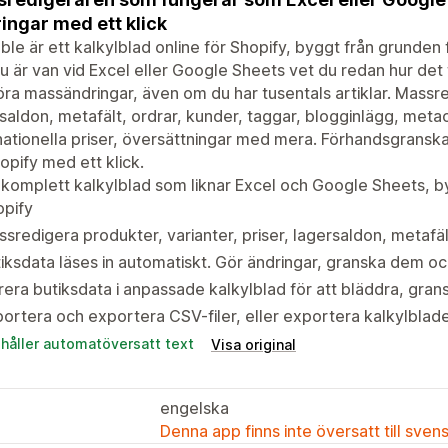
ingar med ett klick
ble är ett kalkylblad online för Shopify, byggt från grunden 
 är van vid Excel eller Google Sheets vet du redan hur det 
öra massändringar, även om du har tusentals artiklar. Massre
saldon, metafält, ordrar, kunder, taggar, blogginlägg, meta
nationella priser, översättningar med mera. Förhandsgransk
Shopify med ett klick.
 komplett kalkylblad som liknar Excel och Google Sheets, b
opify
sredigera produkter, varianter, priser, lagersaldon, metafä
iksdata läses in automatiskt. Gör ändringar, granska dem och
trera butiksdata i anpassade kalkylblad för att bläddra, gr
ortera och exportera CSV-filer, eller exportera kalkylbladet
ehåller automatöversatt text
Visa original
engelska
Denna app finns inte översatt till sven