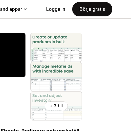
land appar
Logga in
Börja gratis
+ 3 till
Sheets. Redigera och verkställ