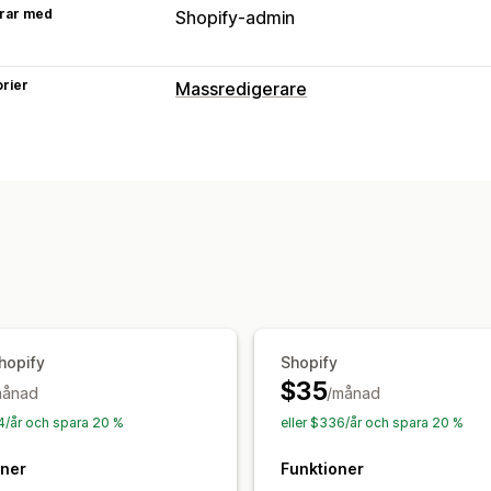
rar med
Shopify-admin
rier
Massredigerare
Redigerbara resurser
Produkter
Varianter
Ordrar
Bilder
P
Lagerhållningsenheter och streckkod
Metafält
Produktserier
Åtgärder
Massradering
Bildoptimering
SEO-up
CSV import och export
Migrering av 
Säkerhetskopiering
Sök och filtrera
hopify
Shopify
$35
månad
/månad
44/år och spara 20 %
eller $336/år och spara 20 %
oner
Funktioner