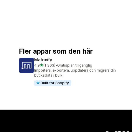
Fler appar som den här
Matrixify
av 5 stjärnor
4,9
(1 363)
•
Gratisplan tillgänglig
1363 recensioner totalt
Importera, exportera, uppdatera och migrera din
butiksdata i bulk
Built for Shopify