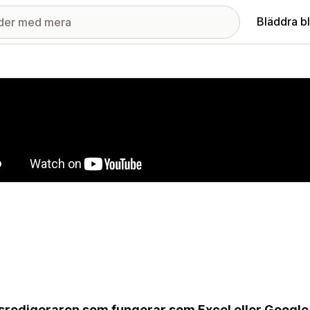
Bläddra b
ri med utvalda bilder
redigeraren som fungerar som Excel eller Google 