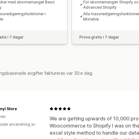
tiker med abonnemanget Basic
För abonnemangen Shopify oc
y
Advanced Shopify
assredigeringsfunktioner i
Alla massredigeringsfunktioner
le
Mixtable
atis i 7 dagar
Prova gratis i 7 dagar
ngsbaserade avgifter faktureras var 30:e dag.
nyl Store
lien
We are getting upwards of 10,000 pro
ader användning av
Woocommerce to Shopify I was on the h
excel style method to handle our data d