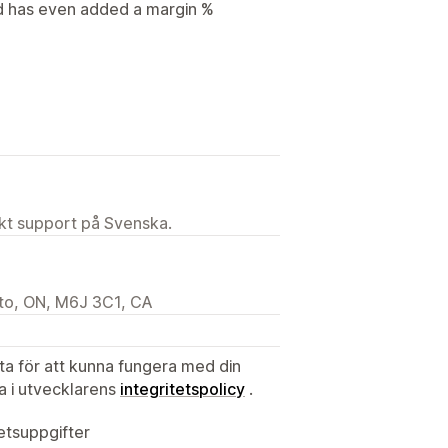
d has even added a margin %
ekt support på Svenska.
to, ON, M6J 3C1, CA
ata för att kunna fungera med din
ta i utvecklarens
integritetspolicy
.
tetsuppgifter