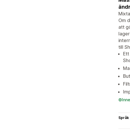
ändr
Mixta
Om du
att g
lager
inter
till 
Ett
Sh
Mas
But
Fil
Imp
Inn
Språk