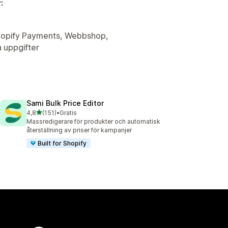
:
 Shopify Payments, Webbshop,
 uppgifter
Sami Bulk Price Editor
av 5 stjärnor
4,8
(151)
•
Gratis
151 recensioner totalt
Massredigerare för produkter och automatisk
återställning av priser för kampanjer
Built for Shopify