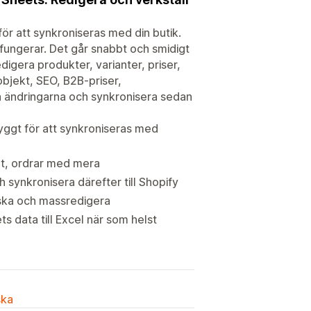
för att synkroniseras med din butik.
fungerar. Det går snabbt och smidigt
digera produkter, varianter, priser,
objekt, SEO, B2B-priser,
a ändringarna och synkronisera sedan
yggt för att synkroniseras med
lt, ordrar med mera
 synkronisera därefter till Shopify
anska och massredigera
s data till Excel när som helst
ska