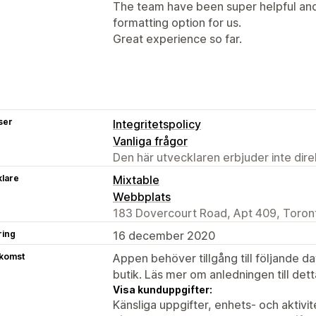
The team have been super helpful an
formatting option for us.
Great experience so far.
ser
Integritetspolicy
Vanliga frågor
Den här utvecklaren erbjuder inte dir
klare
Mixtable
Webbplats
183 Dovercourt Road, Apt 409, Toron
ring
16 december 2020
tkomst
Appen behöver tillgång till följande d
butik. Läs mer om anledningen till det
Visa kunduppgifter:
Känsliga uppgifter, enhets- och aktivi