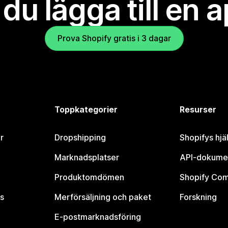
l du lägga till en 
Prova Shopify gratis i 3 dagar
Toppkategorier
Resurser
r
Dropshipping
Shopifys hjä
Marknadsplatser
API-dokume
Produktomdömen
Shopify Co
s
Merförsäljning och paket
Forskning
E-postmarknadsföring