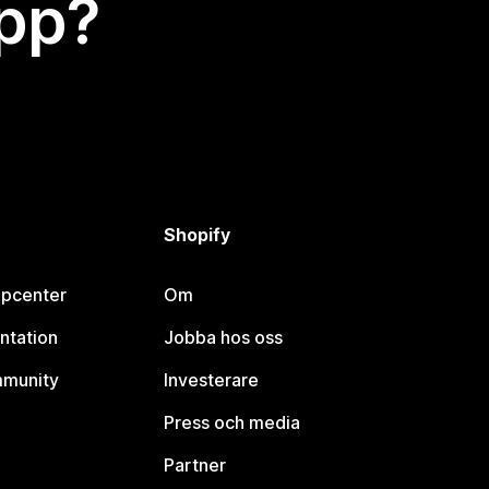
app?
Shopify
lpcenter
Om
ntation
Jobba hos oss
mmunity
Investerare
Press och media
Partner