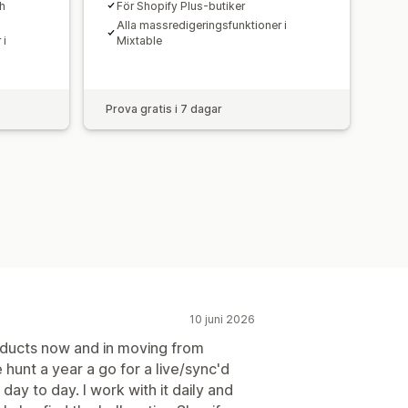
h
För Shopify Plus-butiker
Alla massredigeringsfunktioner i
 i
Mixtable
Prova gratis i 7 dagar
10 juni 2026
ducts now and in moving from
unt a year a go for a live/sync'd
ay to day. I work with it daily and