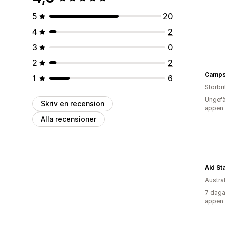
5
20
4
2
3
0
2
2
Camps
1
6
Storbr
Ungefä
Skriv en recension
appen
Alla recensioner
Aid St
Austra
7 daga
appen