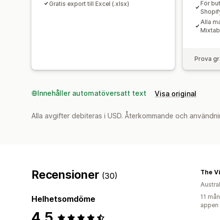
För bu
Gratis export till Excel (.xlsx)
Shopif
Alla m
Mixtab
Prova gr
Innehåller automatöversatt text
Visa original
Alla avgifter debiteras i USD. Återkommande och användni
Recensioner
The Vi
(30)
Austra
11 mån
Helhetsomdöme
appen
4,5