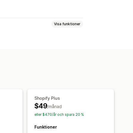
Visa funktioner
riser
er
Taggar
Beskrivningar
Lager
pdateringar
data
Synkronisering av data
Massredigerare
Shopify Plus
$49
/månad
eller $470/år och spara 20 %
Funktioner