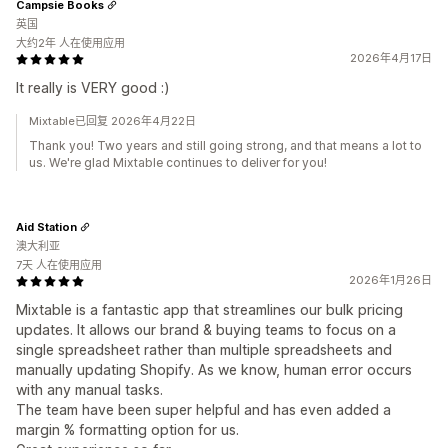
Campsie Books
英国
大约2年 人在使用应用
2026年4月17日
It really is VERY good :)
Mixtable已回复 2026年4月22日
Thank you! Two years and still going strong, and that means a lot to
us. We're glad Mixtable continues to deliver for you!
Aid Station
澳大利亚
7天 人在使用应用
2026年1月26日
Mixtable is a fantastic app that streamlines our bulk pricing
updates. It allows our brand & buying teams to focus on a
single spreadsheet rather than multiple spreadsheets and
manually updating Shopify. As we know, human error occurs
with any manual tasks.
The team have been super helpful and has even added a
margin % formatting option for us.