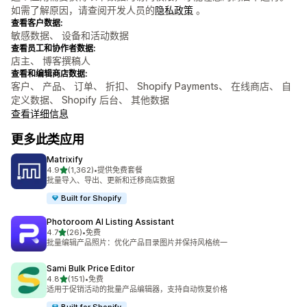
如需了解原因，请查阅开发人员的
隐私政策
。
查看客户数据:
敏感数据、 设备和活动数据
查看员工和协作者数据:
店主、 博客撰稿人
查看和编辑商店数据:
客户、 产品、 订单、 折扣、 Shopify Payments、 在线商店、 自
定义数据、 Shopify 后台、 其他数据
查看详细信息
更多此类应用
Matrixify
星（满分 5 星）
4.9
(1,362)
•
提供免费套餐
总共 1362 条评论
批量导入、导出、更新和迁移商店数据
Built for Shopify
Photoroom AI Listing Assistant
星（满分 5 星）
4.7
(26)
•
免费
总共 26 条评论
批量编辑产品照片：优化产品目录图片并保持风格统一
Sami Bulk Price Editor
星（满分 5 星）
4.8
(151)
•
免费
总共 151 条评论
适用于促销活动的批量产品编辑器，支持自动恢复价格
Built for Shopify