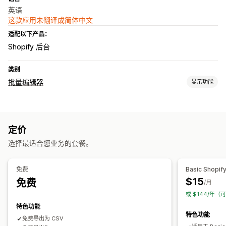
英语
这款应用未翻译成简体中文
适配以下产品：
Shopify 后台
类别
批量编辑器
显示功能
可编辑资源
产品
多属性
订单
图片
价格
SKU 和条码
标记
描述
库存
定价
元字段
产品系列
选择最适合您业务的套餐。
操作
批量删除
图片优化
SEO 更新
CSV 导入和导出
数据迁移
免费
Basic Shopif
数据同步
备份
搜索和筛选
批量编辑
$15
免费
/月
或 $144/年（
特色功能
特色功能
免费导出为 CSV