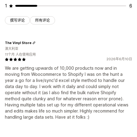
1
6
撰写评论
所有评论
The Vinyl Store
澳大利亚
11个月 人在使用应用
2026年6月10日
We are getting upwards of 10,000 products now and in
moving from Woocommerce to Shopify I was on the hunt a
year a go for a live/sync'd excel style method to handle our
data day to day. I work with it daily and could simply not
operate without it (as I also find the bulk native Shopify
method quite clunky and for whatever reason error prone).
Having multiple tabs set up for my different operational views
and edits makes life so much simpler. Highly recommend for
handling large data sets. Have at it folks :)