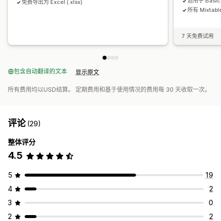
适用于 Basic
免费导出为 Excel (.xlsx)
所有 Mixta
7 天免费试用
包含自动翻译的文本
显示原文
所有费用均以USD结算。 定期费用和基于使用情况的费用每 30 天收取一次。
评论
(29)
整体评分
4.5
5
19
4
2
3
0
2
2