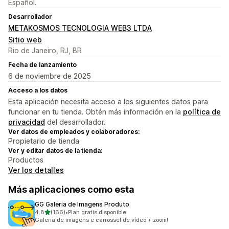
Español.
Desarrollador
METAKOSMOS TECNOLOGIA WEB3 LTDA
Sitio web
Rio de Janeiro, RJ, BR
Fecha de lanzamiento
6 de noviembre de 2025
Acceso a los datos
Esta aplicación necesita acceso a los siguientes datos para
funcionar en tu tienda. Obtén más información en la
política de
privacidad
del desarrollador.
Ver datos de empleados y colaboradores:
Propietario de tienda
Ver y editar datos de la tienda:
Productos
Ver los detalles
Más aplicaciones como esta
GG Galeria de Imagens Produto
de 5 estrellas
4.8
(166)
•
Plan gratis disponible
166 reseñas en total
Galeria de imagens e carrossel de vídeo + zoom!