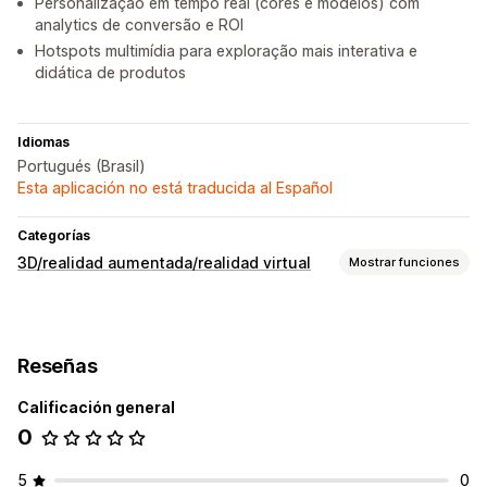
Personalização em tempo real (cores e modelos) com
analytics de conversão e ROI
Hotspots multimídia para exploração mais interativa e
didática de produtos
Idiomas
Portugués (Brasil)
Esta aplicación no está traducida al Español
Categorías
3D/realidad aumentada/realidad virtual
Mostrar funciones
Visualización
Modelos 3D
Realidad aumentada
Realidad virtual
Reseñas
Prueba virtual
Animaciones
Visualización incrustada
Con IA
Calificación general
0
Personalización
Configuración de producto
Variantes
5
0