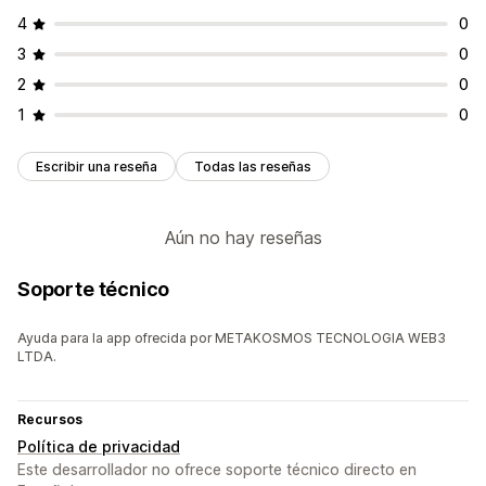
Productos personalizados
Texto
Color
Texturas
4
0
Subida de archivos
Videos
3
0
Adaptación a dispositivos móviles
2
0
1
0
Escribir una reseña
Todas las reseñas
Aún no hay reseñas
Soporte técnico
Ayuda para la app ofrecida por METAKOSMOS TECNOLOGIA WEB3
LTDA.
Recursos
Política de privacidad
Este desarrollador no ofrece soporte técnico directo en