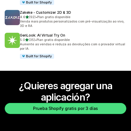
Built for Shopify
Zakeke ‑ Customizer 2D & 3D
de 5 estrellas
4.6
(92)
•
Plan gratis disponible
92 reseñas en total
Venda mais produtos personalizados com pré-visualização ao vivo,
3D e RA
GenLook: AI Virtual Try On
de 5 estrellas
5.0
(35)
•
Plan gratis disponible
35 reseñas en total
Aumente as vendas e reduza as devoluções com o provador virtual
por IA.
Built for Shopify
¿Quieres agregar una
aplicación?
Prueba Shopify gratis por 3 días