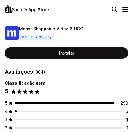
Shopify App Store
Moast Shoppable Video & UGC
Built for Shopify
Instalar
Avaliações
(304)
Classificação geral
5
5
298
4
5
3
1
2
0