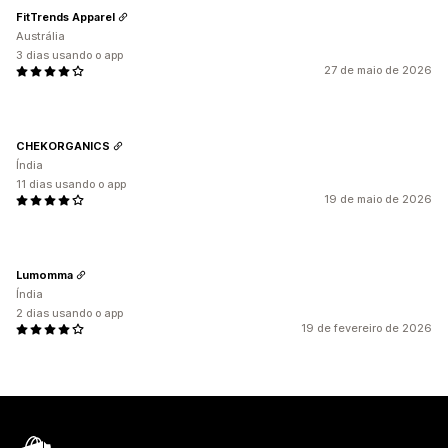
FitTrends Apparel
Austrália
3 dias usando o app
27 de maio de 2026
CHEKORGANICS
Índia
11 dias usando o app
19 de maio de 2026
Lumomma
Índia
2 dias usando o app
19 de fevereiro de 2026