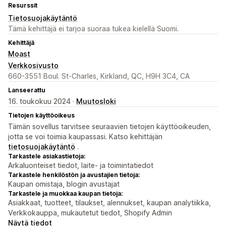
Resurssit
Tietosuojakäytäntö
Tämä kehittäjä ei tarjoa suoraa tukea kielellä Suomi.
Kehittäjä
Moast
Verkkosivusto
660-3551 Boul. St-Charles, Kirkland, QC, H9H 3C4, CA
Lanseerattu
16. toukokuu 2024 ·
Muutosloki
Tietojen käyttöoikeus
Tämän sovellus tarvitsee seuraavien tietojen käyttöoikeuden,
jotta se voi toimia kaupassasi. Katso kehittäjän
tietosuojakäytäntö
.
Tarkastele asiakastietoja:
Arkaluonteiset tiedot, laite- ja toimintatiedot
Tarkastele henkilöstön ja avustajien tietoja:
Kaupan omistaja, blogin avustajat
Tarkastele ja muokkaa kaupan tietoja:
Asiakkaat, tuotteet, tilaukset, alennukset, kaupan analytiikka,
Verkkokauppa, mukautetut tiedot, Shopify Admin
Näytä tiedot