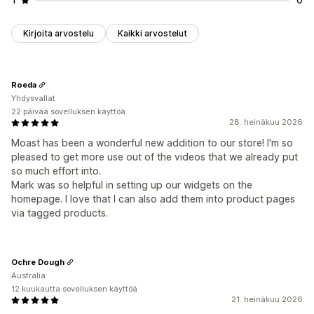
Kirjoita arvostelu
Kaikki arvostelut
Roeda
Yhdysvallat
22 päivää sovelluksen käyttöä
28. heinäkuu 2026
Moast has been a wonderful new addition to our store! I'm so
pleased to get more use out of the videos that we already put
so much effort into.
Mark was so helpful in setting up our widgets on the
homepage. I love that I can also add them into product pages
via tagged products.
Ochre Dough
Australia
12 kuukautta sovelluksen käyttöä
21. heinäkuu 2026