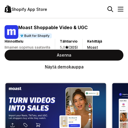
Shopify App Store
Moast Shoppable Video & UGC
Built for Shopify
Hinnoittelu
Tähtiarvio
Kehittäjä
Ilmainen sopimus saatavilla
5,0
(305)
Moast
Asenna
Näytä demokauppa