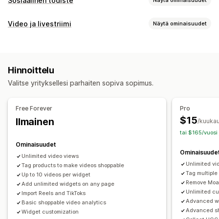
Sosiaalinen todiste
Sisältötyypit
Video ja livestriimi
Näytä ominaisuudet
UGC
Kuvat
Videot
Kelat
Aihetunnisteet
Arvostelut
Videoiden hallinnointi
Näyttövaihtoehdot
Ostoa tarjoavat videot
Automaattinen toisto
Tuotteen katselukerrat
Arvostelujen määrä
Hinnoittelu
Lisää ostoskoriin
Interaktiivinen video
UGC
Tykätyt tuotteet
Ostoa tarjoavat syötteet
Valitse yrityksellesi parhaiten sopiva sopimus.
Some-jakaminen
Monikanavainen
Analytiikka
Mukautetut pohjat
Sosiaalisen median linkit
Mukautukset
Free Forever
Pro
Analytiikka
Videomallit
Videon tuonti
Videotausta
Videosoitin
$15
Ilmainen
/kuukau
Sitoutumisen seuranta
Konversioseuranta
Video-pienohjelma
Sulautetut videot
tai $165/vuosi
Ponnahdusilmoitukset
Karusellit
Mobiiliresponsiivisuus
Ominaisuudet
Ominaisuude
Unlimited video views
Unlimited vi
Tag products to make videos shoppable
Tag multiple
Up to 10 videos per widget
Remove Moa
Add unlimited widgets on any page
Unlimited c
Import Reels and TikToks
Advanced wi
Basic shoppable video analytics
Advanced sh
Widget customization