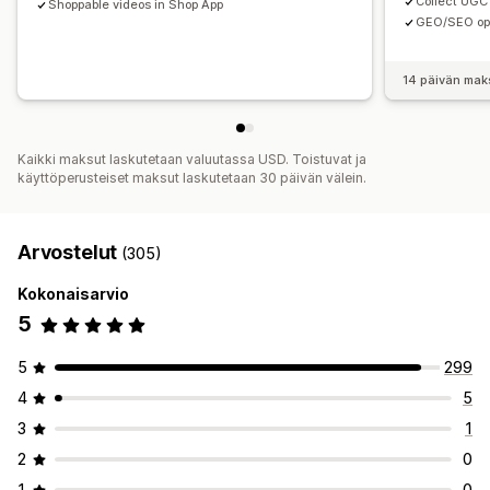
Collect UGC
Shoppable videos in Shop App
GEO/SEO opt
14 päivän mak
Kaikki maksut laskutetaan valuutassa USD. Toistuvat ja
käyttöperusteiset maksut laskutetaan 30 päivän välein.
Arvostelut
(305)
Kokonaisarvio
5
5
299
4
5
3
1
2
0
1
0