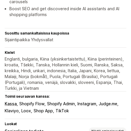
carousels
Boost SEO and get discovered inside AI assistants and AI
shopping platforms
Suosittu samankaltaisissa kaupoissa
Sijaintipaikka Yhdysvallat
Kielet
Englanti, bulgaria, Kiina (yksinkertaistettu), Kiina (perinteinen),
kroatia, Tšekki, Tanska, Hollannin kieli, Suomi, Ranska, Saksa,
kreikka, Hindi, unkari, indonesia, Italia, Japani, Korea, liettua,
Malaiji, Norja (bokmål), Puola, Portugali (Brasilia), Portugali
(Portugali), romania, venäjä, slovakki, sloveeni, Espanja, Thai,
Turkki, ja Vietnam
Toimii seuraavan kanssa:
Kassa
Shopify Flow
Shopify Admin
Instagram
Judge.me
Klaviyo
Loox
Shop App
TikTok
Luokat
Näytä ominaisuudet