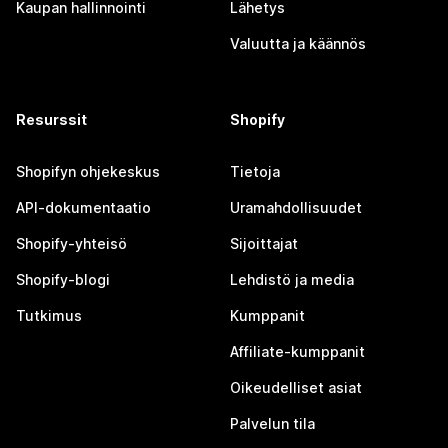
Kaupan hallinnointi
Lähetys
Valuutta ja käännös
Resurssit
Shopify
Shopifyn ohjekeskus
Tietoja
API-dokumentaatio
Uramahdollisuudet
Shopify-yhteisö
Sijoittajat
Shopify-blogi
Lehdistö ja media
Tutkimus
Kumppanit
Affiliate-kumppanit
Oikeudelliset asiat
Palvelun tila