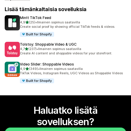
Lisää tämänkaltaisia sovelluksia
Mintt TikTok Feed
/ 5 tähteä
4,9
(25)
•
Ilmainen sopimus saatavilla
25 arvostelua yhteensä
Create social proof by showing official TikTok feeds & videos.
Built for Shopify
Tolstoy: Shoppable Video & UGC
/ 5 tähteä
4,7
(237)
•
Ilmainen sopimus saatavilla
237 arvostelua yhteensä
Create AI content and shoppable videos for your storefront.
Video Slider: Shoppable Videos
/ 5 tähteä
4,9
(349)
•
Ilmainen sopimus saatavilla
349 arvostelua yhteensä
TikTok Videos, Instagram Reels, UGC Videos as Shoppable Videos
Built for Shopify
Haluatko lisätä
sovelluksen?