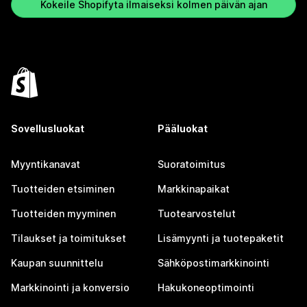
Kokeile Shopifyta ilmaiseksi kolmen päivän ajan
Sovellusluokat
Pääluokat
Myyntikanavat
Suoratoimitus
Tuotteiden etsiminen
Markkinapaikat
Tuotteiden myyminen
Tuotearvostelut
Tilaukset ja toimitukset
Lisämyynti ja tuotepaketit
Kaupan suunnittelu
Sähköpostimarkkinointi
Markkinointi ja konversio
Hakukoneoptimointi