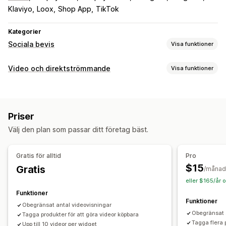
Klaviyo
Loox
Shop App
TikTok
Kategorier
Sociala bevis
Visa funktioner
Innehållstyper
Video och direktströmmande
Visa funktioner
UGC
Foton
Videor
Videoklipp
Hashtaggar
Recensioner
Videohantering
Visningsalternativ
Köpbara videor
Automatisk uppspelning
Produktvisningar
Antal recensioner
Gillade produkter
Priser
Lägg i varukorgen
Interaktiv video
UGC
Social delning
Köpbara flöden
Anpassade layouter
Sociala länkar
Välj den plan som passar ditt företag bäst.
Multi-channel
Analysverktyg
Analysverktyg
Anpassning
Gratis för alltid
Pro
Spårning av engagemang
Konverteringsspårning
Videomallar
Videoimport
Videobakgrund
Videospelare
$15
Gratis
/månad
Videowidget
Inbäddade videor
Popup-fönster
Karuseller
eller $165/år 
Mobilanpassning
Funktioner
Funktioner
Obegränsat antal videovisningar
Obegränsat a
Tagga produkter för att göra videor köpbara
Tagga flera 
Upp till 10 videor per widget