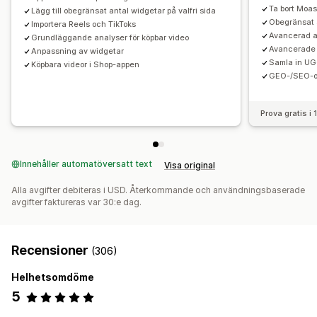
Ta bort Moas
Lägg till obegränsat antal widgetar på valfri sida
Obegränsat 
Importera Reels och TikToks
Avancerad a
Grundläggande analyser för köpbar video
Avancerade 
Anpassning av widgetar
Samla in UG
Köpbara videor i Shop-appen
GEO-/SEO-o
Prova gratis i
Innehåller automatöversatt text
Visa original
Alla avgifter debiteras i USD. Återkommande och användningsbaserade
avgifter faktureras var 30:e dag.
Recensioner
(306)
Helhetsomdöme
5