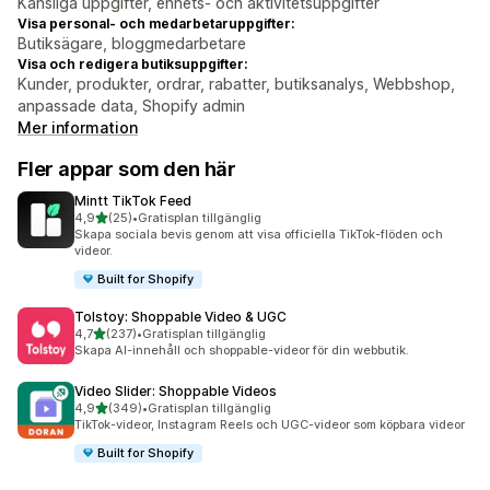
Känsliga uppgifter, enhets- och aktivitetsuppgifter
Visa personal- och medarbetaruppgifter:
Butiksägare, bloggmedarbetare
Visa och redigera butiksuppgifter:
Kunder, produkter, ordrar, rabatter, butiksanalys, Webbshop,
anpassade data, Shopify admin
Mer information
Fler appar som den här
Mintt TikTok Feed
av 5 stjärnor
4,9
(25)
•
Gratisplan tillgänglig
25 recensioner totalt
Skapa sociala bevis genom att visa officiella TikTok-flöden och
videor.
Built for Shopify
Tolstoy: Shoppable Video & UGC
av 5 stjärnor
4,7
(237)
•
Gratisplan tillgänglig
237 recensioner totalt
Skapa AI-innehåll och shoppable-videor för din webbutik.
Video Slider: Shoppable Videos
av 5 stjärnor
4,9
(349)
•
Gratisplan tillgänglig
349 recensioner totalt
TikTok-videor, Instagram Reels och UGC-videor som köpbara videor
Built for Shopify