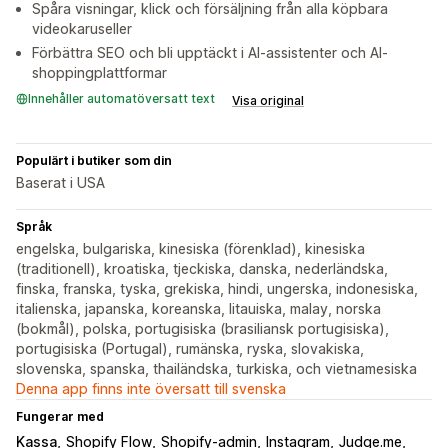
Spåra visningar, klick och försäljning från alla köpbara
videokaruseller
Förbättra SEO och bli upptäckt i AI-assistenter och AI-
shoppingplattformar
Innehåller automatöversatt text
Visa original
Populärt i butiker som din
Baserat i USA
Språk
engelska, bulgariska, kinesiska (förenklad), kinesiska
(traditionell), kroatiska, tjeckiska, danska, nederländska,
finska, franska, tyska, grekiska, hindi, ungerska, indonesiska,
italienska, japanska, koreanska, litauiska, malay, norska
(bokmål), polska, portugisiska (brasiliansk portugisiska),
portugisiska (Portugal), rumänska, ryska, slovakiska,
slovenska, spanska, thailändska, turkiska, och vietnamesiska
Denna app finns inte översatt till svenska
Fungerar med
Kassa
Shopify Flow
Shopify-admin
Instagram
Judge.me