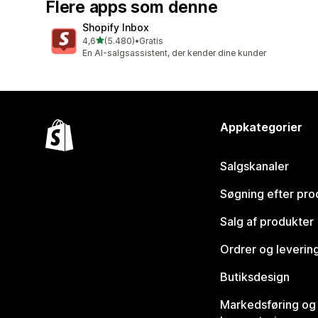
Flere apps som denne
Shopify Inbox
ud af 5 stjerner
4,6
(5.480)
•
Gratis
5480 anmeldelser i alt
En AI-salgsassistent, der kender dine kunder
Appkategorier
Salgskanaler
Søgning efter pro
Salg af produkter
Ordrer og leverin
Butiksdesign
Markedsføring og