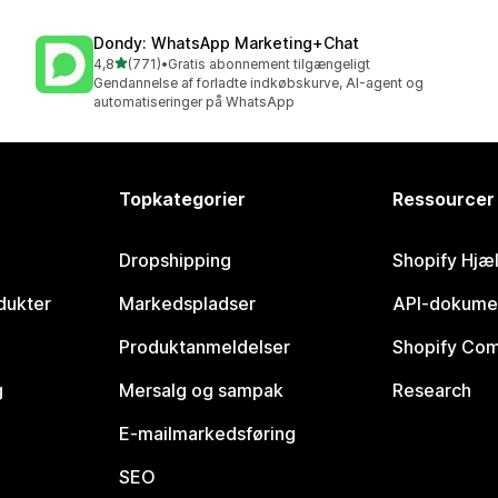
Dondy: WhatsApp Marketing+Chat
ud af 5 stjerner
4,8
(771)
•
Gratis abonnement tilgængeligt
771 anmeldelser i alt
Gendannelse af forladte indkøbskurve, AI-agent og
automatiseringer på WhatsApp
Topkategorier
Ressourcer
Dropshipping
Shopify Hjæ
dukter
Markedspladser
API-dokume
Produktanmeldelser
Shopify Co
g
Mersalg og sampak
Research
E-mailmarkedsføring
SEO