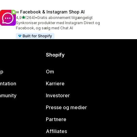
∞ Facebook & Instagram Shop AI
ud af 5 stjerner
4,9
(264)
•
Gratis abonnement tilgængeligt
264 anmeldelser i alt
Synkroniser produkter med Instagram Direct og
Facebook, og sælg med Chat AI
Built for Shopify
Shopify
lp
Om
ntation
Karriere
mmunity
Investorer
Presse og medier
Partnere
Affiliates