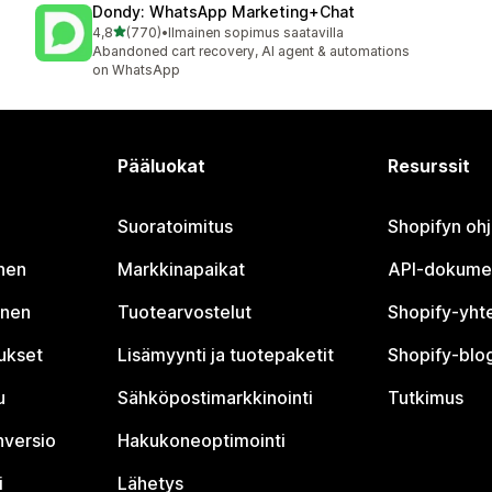
Dondy: WhatsApp Marketing+Chat
/ 5 tähteä
4,8
(770)
•
Ilmainen sopimus saatavilla
770 arvostelua yhteensä
Abandoned cart recovery, AI agent & automations
on WhatsApp
Pääluokat
Resurssit
Suoratoimitus
Shopifyn oh
nen
Markkinapaikat
API-dokume
inen
Tuotearvostelut
Shopify-yht
tukset
Lisämyynti ja tuotepaketit
Shopify-blog
u
Sähköpostimarkkinointi
Tutkimus
nversio
Hakukoneoptimointi
i
Lähetys