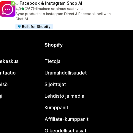
∞ Facebook & Instagram Shop AI
/ 5 tähteä
4,9
(267)
•
Ilmainen sopimus saatavilla
267 arvostelua yhteensä
Sync products to Instagram Direct & Facebook sell with
Chat AI
Built for Shopify
Shopify
jekeskus
Tietoja
ntaatio
Uramahdollisuudet
eisö
Sijoittajat
i
Lehdistö ja media
Kumppanit
Affiliate-kumppanit
Oikeudelliset asiat