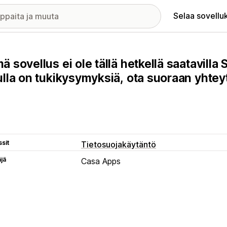
Selaa sovellu
ä sovellus ei ole tällä hetkellä saatavilla
ulla on tukikysymyksiä, ota suoraan yhtey
sit
Tietosuojakäytäntö
äjä
Casa Apps