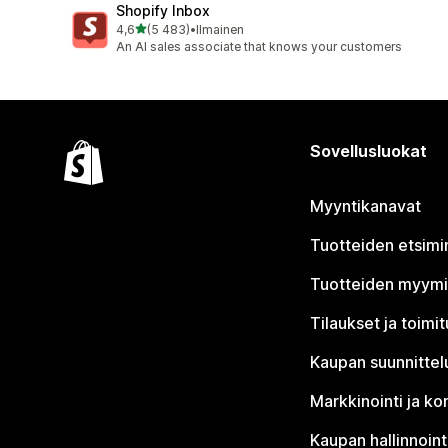
Shopify Inbox
/ 5 tähteä
4,6
(5 483)
•
Ilmainen
5483 arvostelua yhteensä
An AI sales associate that knows your customers
Sovellusluokat
Myyntikanavat
Tuotteiden etsimi
Tuotteiden myym
Tilaukset ja toimi
Kaupan suunnittel
Markkinointi ja ko
Kaupan hallinnoint