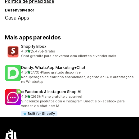
Política de privacidade
Desenvolvedor
Casa Apps
Mais apps parecidos
Shopify Inbox
de 5 estrelas
4,6
(5.478)
•
Grátis
5478 avaliações ao todo
Chat gratuito para conversar com clientes e vender mais
Dondy: WhatsApp Marketing+Chat
de 5 estrelas
4,8
(770)
•
Plano gratuito disponível
770 avaliações ao todo
Recuperação de carrinho abandonado, agente de IA e automações
no WhatsApp
∞ Facebook & Instagram Shop AI
de 5 estrelas
4,9
(263)
•
Plano gratuito disponível
263 avaliações ao todo
Sincronize produtos com o Instagram Direct e o Facebook para
vender via chat com IA
Built for Shopify