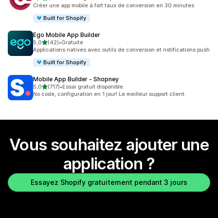
350 avis au total
Créer une app mobile à fort taux de conversion en 30 minutes
Built for Shopify
Ego Mobile App Builder
étoile(s) sur 5
5,0
(42)
•
Gratuite
42 avis au total
Applications natives avec outils de conversion et notifications push
Built for Shopify
Mobile App Builder ‑ Shopney
étoile(s) sur 5
5,0
(717)
•
Essai gratuit disponible
717 avis au total
No code, configuration en 1 jour! Le meilleur support client.
Vous souhaitez ajouter une
application ?
Essayez Shopify gratuitement pendant 3 jours