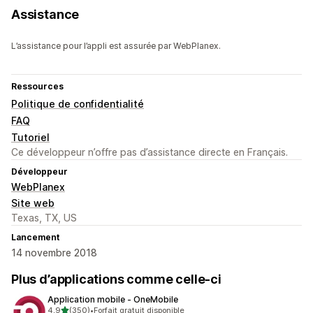
Assistance
L’assistance pour l’appli est assurée par WebPlanex.
Ressources
Politique de confidentialité
FAQ
Tutoriel
Ce développeur n’offre pas d’assistance directe en Français.
Développeur
WebPlanex
Site web
Texas, TX, US
Lancement
14 novembre 2018
Plus d’applications comme celle-ci
Application mobile ‑ OneMobile
étoile(s) sur 5
4,9
(350)
•
Forfait gratuit disponible