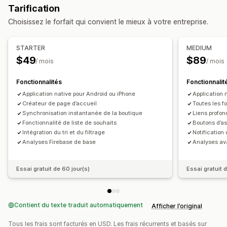
Tarification
Connexion
Page du panier
Pages de produit
Choisissez le forfait qui convient le mieux à votre entreprise.
Éditeur avec fonction de glisser-déposer
Collections
Devises multiples
Multilingue
STARTER
MEDIUM
Prévisualisation en temps réel
$49
$89
/ mois
/ mois
Synchronisation en temps réel
Notifications push
Fonctionnalités
Fonctionnalit
Panier abandonné
Application native pour Android ou iPhone
Notifications automatiques
Application 
Créateur de page d’accueil
Toutes les f
De retour en stock
Géolocalisation
Personnalisation
Synchronisation instantanée de la boutique
Liens profon
Promotions
Supports enrichis
Programmation
Fonctionnalité de liste de souhaits
Boutons d’a
Intégration du tri et du filtrage
Notification
Notifications personnalisées
Analyses Firebase de base
Analyses a
Essai gratuit de 60 jour(s)
Essai gratuit 
Contient du texte traduit automatiquement
Afficher l’original
Tous les frais sont facturés en USD. Les frais récurrents et basés sur