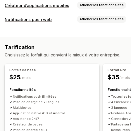
Créateur d’applications mobiles
Afficher les fonctionnalités
Personnalisation
Notifications push web
Afficher les fonctionnalités
Création d’applications
Page du panier
Pages de produit
Types de notifications
Modèles
Éditeur avec fonction de glisser-déposer
Événements personnalisés
Ventes flash
Multilingue
Prévisualisation en temps réel
Tarification
Annonces produits
Promotions
Messages d’accueil
Synchronisation en temps réel
Choisissez le forfait qui convient le mieux à votre entreprise.
Gestion des abonnés
Notifications push
Notifications automatiques
Segments
Panier abandonné
Notifications automatiques
Promotions
Forfait de base
Forfait Pro
Supports enrichis
Programmation
$25
$35
/ mois
/ mois
Notifications personnalisées
Fonctionnalités
Fonctionnalit
Notifications push illimitées
Toutes les f
Prise en charge de 2 langues
Assistance 
Multidevise
3 langues
Application native iOS et Android
Firebase Ana
Assistance 24/7
Connexion v
Créateur de pages
Partage sur 
Prise en charge de RTL
Ressources d