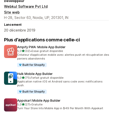
Développeur
Webkul Software Pvt Ltd
Site web
H-28, Sector 63, Noida, UP, 201301, IN
Lancement
20 décembre 2019
Plus d’applications comme celle-ci
Ampify PWA: Mobile App Builder
étoile(s) sur 5
5,0
(32)
•
Essai gratuit disponible
32 avis au total
Créateur d’application mobile avec alertes push et récupération des
paniers abandonnés
Built for Shopify
Hulk Mobile App Builder
étoile(s) sur 5
5,0
(71)
•
Forfait gratuit disponible
71 avis au total
Application native iOS et Android sans code avec notifications
push.
Built for Shopify
Appokart Mobile App Builder
étoile(s) sur 5
5,0
(27)
•
Gratuite
27 avis au total
Turn Your Store Into Mobile App in $49 Per Month With Appokart