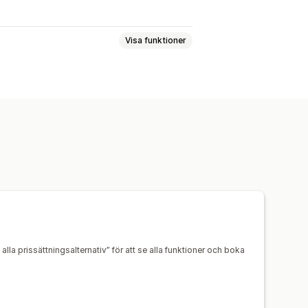
Visa funktioner
gning
Varukorgssida
Produktsidor
ier
Flera valutor
sering i realtid
iseringar
Tillbaka i lager
r
Multimedia
Schemalagda
lla prissättningsalternativ” för att se alla funktioner och boka