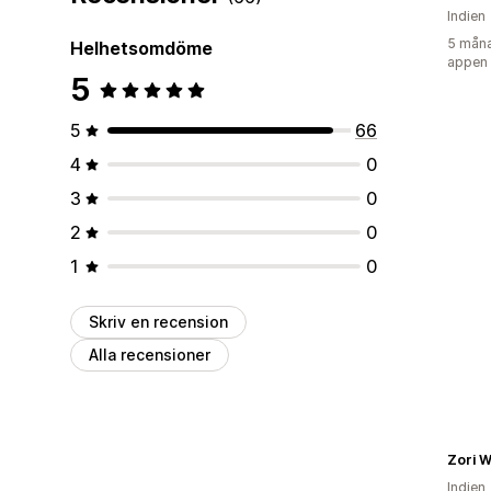
Indien
5 måna
Helhetsomdöme
appen
5
5
66
4
0
3
0
2
0
1
0
Skriv en recension
Alla recensioner
Zori W
Indien