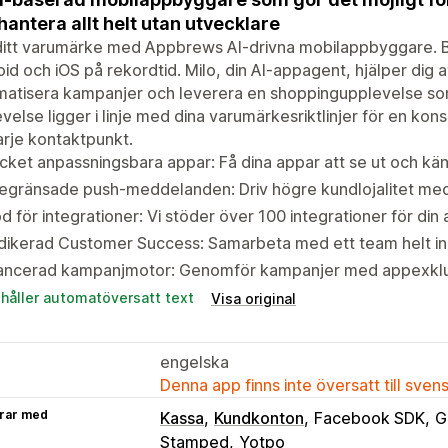
hantera allt helt utan utvecklare
ditt varumärke med Appbrews AI-drivna mobilappbyggare. B
id och iOS på rekordtid. Milo, din AI-appagent, hjälper dig 
atisera kampanjer och leverera en shoppingupplevelse som
velse ligger i linje med dina varumärkesriktlinjer för en k
arje kontaktpunkt.
ket anpassningsbara appar: Få dina appar att se ut och känn
egränsade push-meddelanden: Driv högre kundlojalitet m
d för integrationer: Vi stöder över 100 integrationer för din 
ikerad Customer Success: Samarbeta med ett team helt inrik
ancerad kampanjmotor: Genomför kampanjer med appexklus
ehåller automatöversatt text
Visa original
engelska
Denna app finns inte översatt till sven
rar med
Kassa
Kundkonton
Facebook SDK
G
Stamped
Yotpo