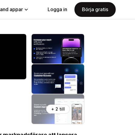
land appar
Logga in
Börja gratis
+ 2 till
r marknadsförare att lansera