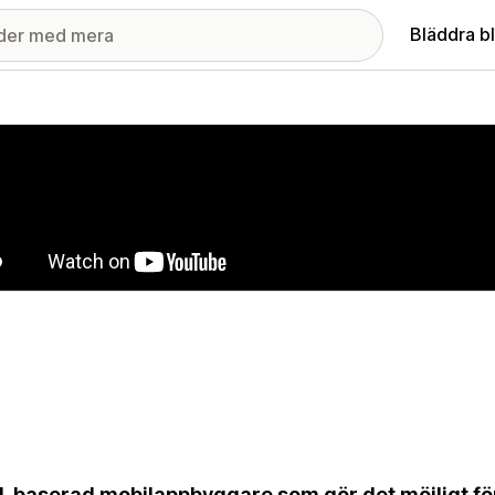
Bläddra b
ri med utvalda bilder
I-baserad mobilappbyggare som gör det möjligt fö