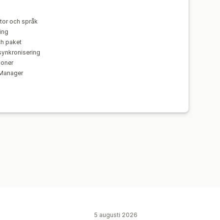
utor och språk
ing
ch paket
synkronisering
ioner
 Manager
5 augusti 2026