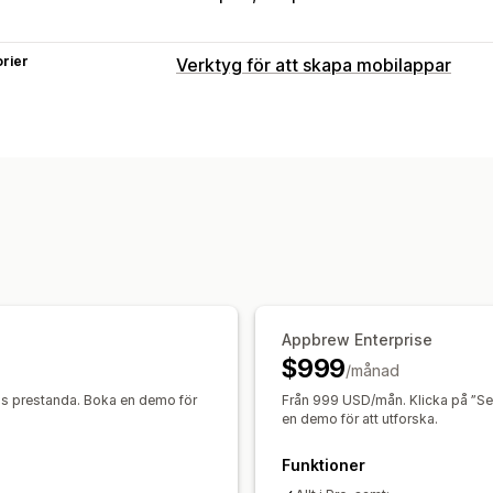
rier
Verktyg för att skapa mobilappar
Anpassning
Appdesign
Banners
Startsida
Inlog
Dra och släpp-redigerare
Produktser
Förhandsgranskning i realtid
Synkroni
Push-meddelanden
Övergivna varukorgar
Automatiska av
Geolokalisering
Anpassad
Kampanje
Segment
Anpassade meddelanden
Appbrew Enterprise
$999
/månad
ns prestanda. Boka en demo för
Från 999 USD/mån. Klicka på ”Se a
en demo för att utforska.
Funktioner