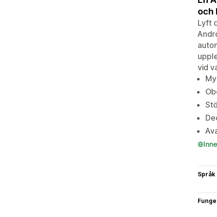
och 
Lyft 
Andro
autom
upple
vid v
Myc
Ob
Stö
Ded
Av
Inn
Språk
Funge