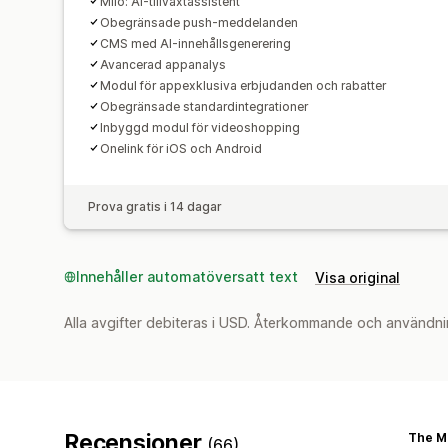
Milo: AI-tillväxtassistent
Obegränsade push-meddelanden
CMS med AI-innehållsgenerering
Avancerad appanalys
Modul för appexklusiva erbjudanden och rabatter
Obegränsade standardintegrationer
Inbyggd modul för videoshopping
Onelink för iOS och Android
Prova gratis i 14 dagar
Innehåller automatöversatt text
Visa original
Alla avgifter debiteras i USD. Återkommande och användni
Recensioner
The M
(66)