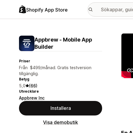
Shopify App Store
Galle
Appbrew ‑ Mobile App
Builder
Priser
Från $499/månad. Gratis testversion
tillgänglig.
Betyg
5,0
(66)
Utvecklare
Appbrew Inc
Installera
Visa demobutik
En A