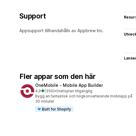
Support
Resur
Appsupport tillhandahålls av Appbrew Inc.
Utvec
Lanse
Fler appar som den här
OneMobile ‑ Mobile App Builder
av 5 stjärnor
4,9
(350)
•
Gratisplan tillgänglig
350 recensioner totalt
Bygg en fantastisk och högkonverterande mobilapp på
30 minuter
Built for Shopify