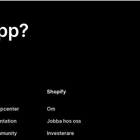
app?
Shopify
lpcenter
Om
ntation
Jobba hos oss
mmunity
Investerare