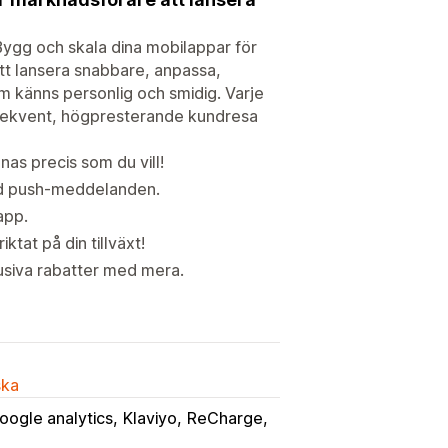
ygg och skala dina mobilappar för
att lansera snabbare, anpassa,
 känns personlig och smidig. Varje
onsekvent, högpresterande kundresa
as precis som du vill!
ed push-meddelanden.
app.
tat på din tillväxt!
iva rabatter med mera.
ska
oogle analytics
Klaviyo
ReCharge