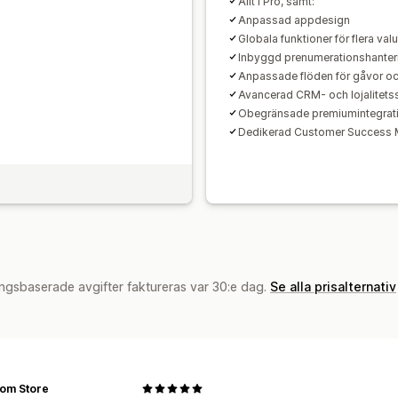
Allt i Pro, samt:
Anpassad appdesign
Globala funktioner för flera val
Inbyggd prenumerationshanter
Anpassade flöden för gåvor o
Avancerad CRM- och lojalitets
Obegränsade premiumintegrat
Dedikerad Customer Success
ngsbaserade avgifter faktureras var 30:e dag.
Se alla prisalternativ
om Store