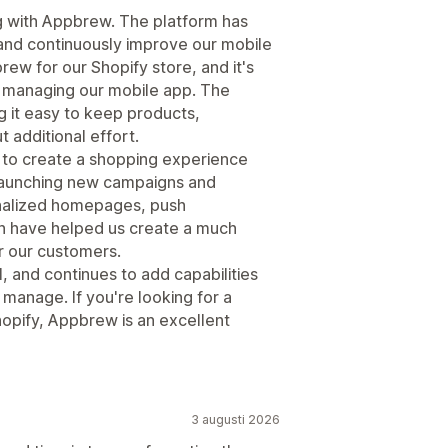
 with Appbrew. The platform has
 and continuously improve our mobile
ew for our Shopify store, and it's
d managing our mobile app. The
g it easy to keep products,
t additional effort.
us to create a shopping experience
 launching new campaigns and
onalized homepages, push
ion have helped us create a much
r our customers.
l, and continues to add capabilities
anage. If you're looking for a
hopify, Appbrew is an excellent
3 augusti 2026