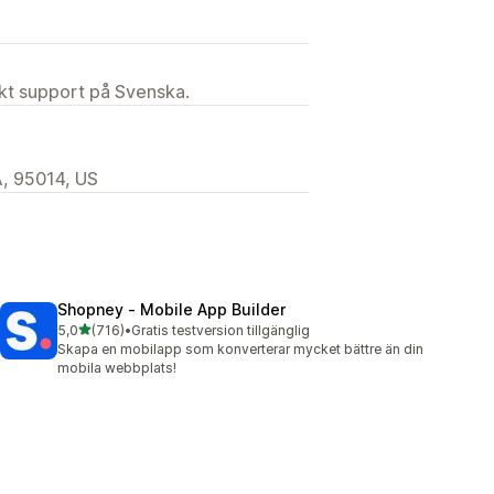
ekt support på Svenska.
A, 95014, US
Shopney ‑ Mobile App Builder
av 5 stjärnor
5,0
(716)
•
Gratis testversion tillgänglig
716 recensioner totalt
Skapa en mobilapp som konverterar mycket bättre än din
mobila webbplats!