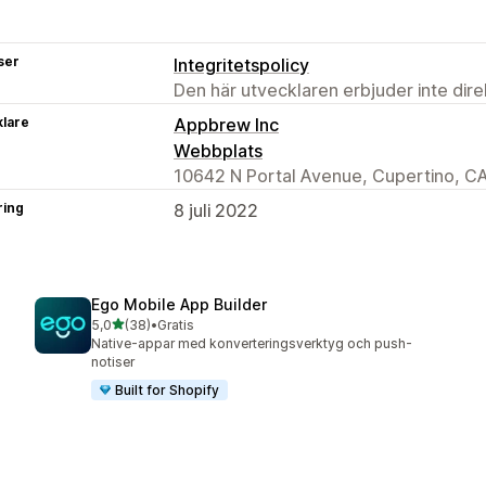
ser
Integritetspolicy
Den här utvecklaren erbjuder inte dir
klare
Appbrew Inc
Webbplats
10642 N Portal Avenue, Cupertino, C
ring
8 juli 2022
Ego Mobile App Builder
av 5 stjärnor
5,0
(38)
•
Gratis
38 recensioner totalt
Native-appar med konverteringsverktyg och push-
notiser
Built for Shopify