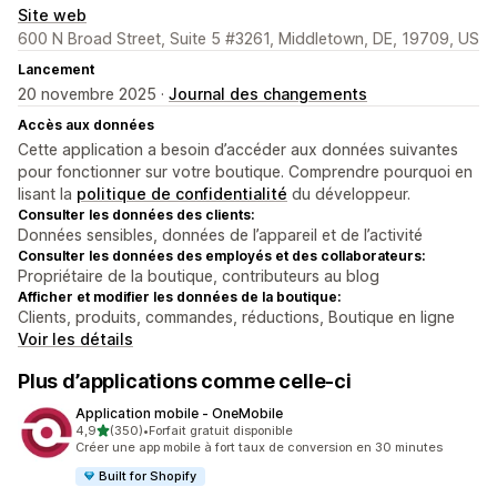
Site web
600 N Broad Street, Suite 5 #3261, Middletown, DE, 19709, US
Lancement
20 novembre 2025 ·
Journal des changements
Accès aux données
Cette application a besoin d’accéder aux données suivantes
pour fonctionner sur votre boutique. Comprendre pourquoi en
lisant la
politique de confidentialité
du développeur.
Consulter les données des clients:
Données sensibles, données de l’appareil et de l’activité
Consulter les données des employés et des collaborateurs:
Propriétaire de la boutique, contributeurs au blog
Afficher et modifier les données de la boutique:
Clients, produits, commandes, réductions, Boutique en ligne
Voir les détails
Plus d’applications comme celle-ci
Application mobile ‑ OneMobile
étoile(s) sur 5
4,9
(350)
•
Forfait gratuit disponible
350 avis au total
Créer une app mobile à fort taux de conversion en 30 minutes
Built for Shopify