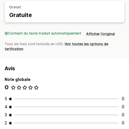
Gratuit
Notifications push
Gratuite
Géolocalisation
Personnalisation
Promotions
Supports enrichis
Programmation
Segments
Notifications personnalisées
Contient du texte traduit automatiquement
Afficher l’original
Tous les frais sont facturés en USD.
Voir toutes les options de
tarification
Avis
Note globale
0
5
0
4
0
3
0
2
0