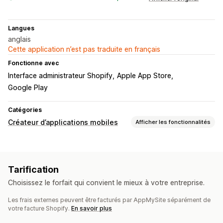
Langues
anglais
Cette application n’est pas traduite en français
Fonctionne avec
Interface administrateur Shopify
Apple App Store
Google Play
Catégories
Créateur d’applications mobiles
Afficher les fonctionnalités
Personnalisation
Création d’applications
Bannières
Page d’accueil
Tarification
Connexion
Page du panier
Pages de produit
Modèles
Choisissez le forfait qui convient le mieux à votre entreprise.
Éditeur avec fonction de glisser-déposer
Collections
Devises multiples
Multilingue
Les frais externes peuvent être facturés par AppMySite séparément de
votre facture Shopify.
En savoir plus
Prévisualisation en temps réel
Synchronisation en temps réel