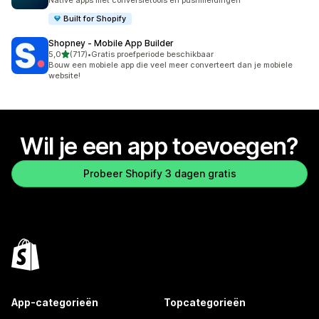
Native apps met conversietools en pushmeldingen
Built for Shopify
Shopney ‑ Mobile App Builder
van 5 sterren
5,0
(717)
•
Gratis proefperiode beschikbaar
717 recensies in totaal
Bouw een mobiele app die veel meer converteert dan je mobiele
website!
Wil je een app toevoegen?
Probeer Shopify 3 dagen gratis
App-categorieën
Topcategorieën