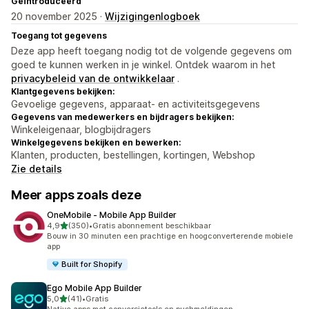
Geïntroduceerd
20 november 2025 ·
Wijzigingenlogboek
Toegang tot gegevens
Deze app heeft toegang nodig tot de volgende gegevens om
goed te kunnen werken in je winkel. Ontdek waarom in het
privacybeleid van de ontwikkelaar
.
Klantgegevens bekijken:
Gevoelige gegevens, apparaat- en activiteitsgegevens
Gegevens van medewerkers en bijdragers bekijken:
Winkeleigenaar, blogbijdragers
Winkelgegevens bekijken en bewerken:
Klanten, producten, bestellingen, kortingen, Webshop
Zie details
Meer apps zoals deze
OneMobile ‑ Mobile App Builder
van 5 sterren
4,9
(350)
•
Gratis abonnement beschikbaar
350 recensies in totaal
Bouw in 30 minuten een prachtige en hoogconverterende mobiele
app
Built for Shopify
Ego Mobile App Builder
van 5 sterren
5,0
(41)
•
Gratis
41 recensies in totaal