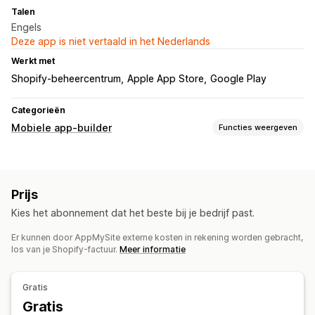
Talen
Engels
Deze app is niet vertaald in het Nederlands
Werkt met
Shopify-beheercentrum
Apple App Store
Google Play
Categorieën
Mobiele app-builder
Functies weergeven
Aanpassing
Appdesign
Banners
Homepage
Inloggen
Prijs
Winkelwagenpagina
Productpagina's
Templates
Kies het abonnement dat het beste bij je bedrijf past.
Drag-and-drop-editor
Collecties
Meerdere valuta
Meerdere talen
Realtime voorbeeld
Er kunnen door AppMySite externe kosten in rekening worden gebracht,
los van je Shopify-factuur.
Meer informatie
Synchronisatie in real time
Pushmeldingen
Gratis
Geolocatie
Gepersonaliseerd
Aanbiedingen
Rich media
Gratis
Gepland
Segmenten
Aangepaste meldingen