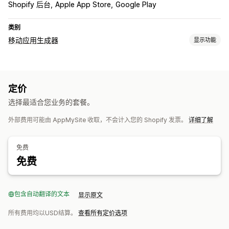
Shopify 后台
Apple App Store
Google Play
类别
移动应用生成器
显示功能
自定义
应用设计
横幅
主页
登录
购物车页面
产品页面
模板
定价
拖放式编辑器
产品系列
多币种
多语言
实时预览
实时同步
选择最适合您业务的套餐。
推送通知
外部费用可能由 AppMySite 收取，不会计入您的 Shopify 发票。
详细了解
地理位置
个性化
促销
富媒体
预定
细分
自定义通知
免费
免费
包含自动翻译的文本
显示原文
所有费用均以USD结算。
查看所有定价选项