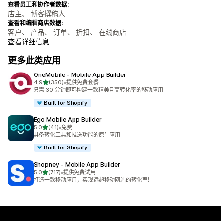
查看员工和协作者数据:
店主、 博客撰稿人
查看和编辑商店数据:
客户、 产品、 订单、 折扣、 在线商店
查看详细信息
更多此类应用
OneMobile ‑ Mobile App Builder
星（满分 5 星）
4.9
(350)
•
提供免费套餐
总共 350 条评论
只需 30 分钟即可构建一款精美且高转化率的移动应用
Built for Shopify
Ego Mobile App Builder
星（满分 5 星）
5.0
(41)
•
免费
总共 41 条评论
具备转化工具和推送功能的原生应用
Built for Shopify
Shopney ‑ Mobile App Builder
星（满分 5 星）
5.0
(717)
•
提供免费试用
总共 717 条评论
打造一款移动应用，实现远超移动网站的转化率！