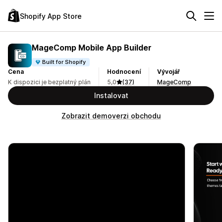
Shopify App Store
MageComp Mobile App Builder
Built for Shopify
Cena
Hodnocení
Vývojář
K dispozici je bezplatný plán
5,0
(37)
MageComp
Instalovat
Zobrazit demoverzi obchodu