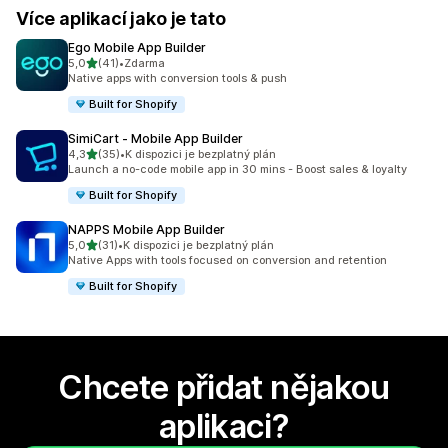
Více aplikací jako je tato
Ego Mobile App Builder
z 5 hvězd
5,0
(41)
•
Zdarma
Celkový počet recenzí: 41
Native apps with conversion tools & push
Built for Shopify
SimiCart ‑ Mobile App Builder
z 5 hvězd
4,3
(35)
•
K dispozici je bezplatný plán
Celkový počet recenzí: 35
Launch a no-code mobile app in 30 mins - Boost sales & loyalty
Built for Shopify
NAPPS Mobile App Builder
z 5 hvězd
5,0
(31)
•
K dispozici je bezplatný plán
Celkový počet recenzí: 31
Native Apps with tools focused on conversion and retention
Built for Shopify
Chcete přidat nějakou
aplikaci?