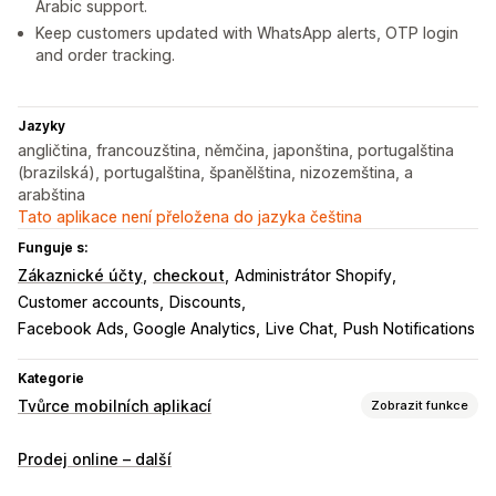
Arabic support.
Keep customers updated with WhatsApp alerts, OTP login
and order tracking.
Jazyky
angličtina, francouzština, němčina, japonština, portugalština
(brazilská), portugalština, španělština, nizozemština, a
arabština
Tato aplikace není přeložena do jazyka čeština
Funguje s:
Zákaznické účty
checkout
Administrátor Shopify
Customer accounts
Discounts
Facebook Ads, Google Analytics
Live Chat
Push Notifications
Kategorie
Tvůrce mobilních aplikací
Zobrazit funkce
Přizpůsobení
Prodej online – další
Návrh aplikace
Bannery
Domovská stránka
Přihlášení