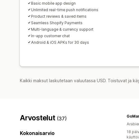
Basic mobile app design
Unlimited real-time push notifications
Product reviews & saved items
Seamless Shopify Payments
Multi-language & currency support
In-app customer chat
Android & iOS APKs for 30 days
Kaikki maksut laskutetaan valuutassa USD. Toistuvat ja kä
Arvostelut
GoMan
(37)
Arabie
18 päi
Kokonaisarvio
käyttö