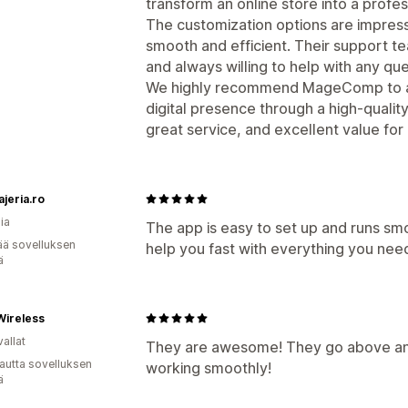
transform an online store into a profes
The customization options are impress
smooth and efficient. Their support t
and always willing to help with any qu
We highly recommend MageComp to any
digital presence through a high-qualit
great service, and excellent value fo
jeria.ro
ia
The app is easy to set up and runs sm
ää sovelluksen
help you fast with everything you nee
ä
Wireless
allat
They are awesome! They go above and
autta sovelluksen
working smoothly!
ä