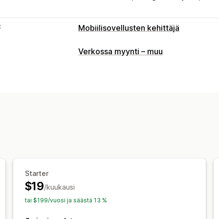
t
Mobiilisovellusten kehittäjä
Mukautukset
Verkossa myynti – muu
Sovelluksen design
Bannerit
Etusivu
Tuotesivut
Mallit
Vedä ja pudota -edi
Monikielisyys
Reaaliaikainen esikatse
Push-ilmoitukset
Hylätty ostoskori
Automaattiset ilmo
Geolokaatio
Personoitu
Kampanjat
Mukautetut ilmoitukset
Starter
$19
/kuukausi
tai $199/vuosi ja säästä 13 %