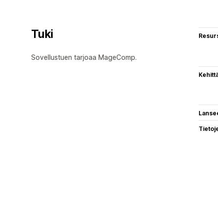
Tuki
Resurs
Sovellustuen tarjoaa MageComp.
Kehitt
Lanse
Tietoj