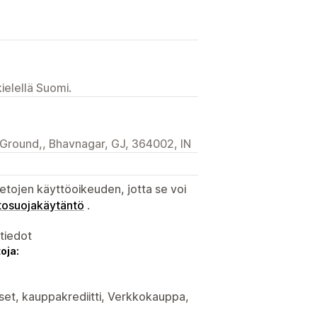
ielellä Suomi.
a Ground,, Bhavnagar, GJ, 364002, IN
etojen käyttöoikeuden, jotta se voi
tosuojakäytäntö
.
atiedot
oja:
kset, kauppakrediitti, Verkkokauppa,