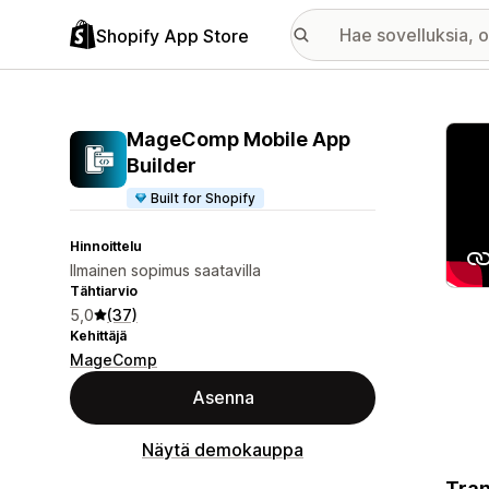
Shopify App Store
Esitt
MageComp Mobile App
Builder
Built for Shopify
Hinnoittelu
Ilmainen sopimus saatavilla
Tähtiarvio
5,0
(37)
Kehittäjä
MageComp
Asenna
Näytä demokauppa
Tran