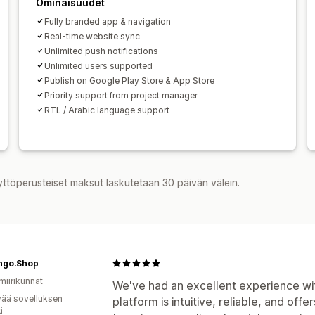
Ominaisuudet
Fully branded app & navigation
Real-time website sync
Unlimited push notifications
Unlimited users supported
Publish on Google Play Store & App Store
Priority support from project manager
RTL / Arabic language support
yttöperusteiset maksut laskutetaan 30 päivän välein.
go.Shop
miirikunnat
We've had an excellent experience w
vää sovelluksen
platform is intuitive, reliable, and off
ä