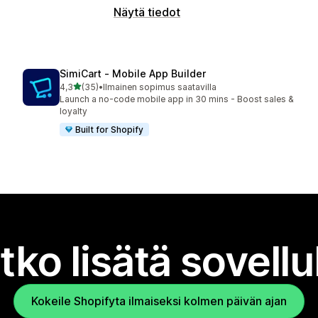
Näytä tiedot
SimiCart ‑ Mobile App Builder
/ 5 tähteä
4,3
(35)
•
Ilmainen sopimus saatavilla
35 arvostelua yhteensä
Launch a no-code mobile app in 30 mins - Boost sales &
loyalty
Built for Shopify
tko lisätä sovell
Kokeile Shopifyta ilmaiseksi kolmen päivän ajan