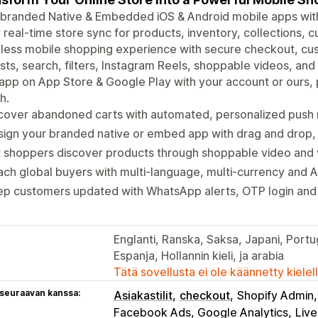
 branded Native & Embedded iOS & Android mobile apps wit
 real-time store sync for products, inventory, collections, 
less mobile shopping experience with secure checkout, cu
ists, search, filters, Instagram Reels, shoppable videos, and 
app on App Store & Google Play with your account or ours,
h.
over abandoned carts with automated, personalized push no
ign your branded native or embed app with drag and drop, 
 shoppers discover products through shoppable video and 
ch global buyers with multi-language, multi-currency and A
p customers updated with WhatsApp alerts, OTP login and 
Englanti, Ranska, Saksa, Japani, Portuga
Espanja, Hollannin kieli, ja arabia
Tätä sovellusta ei ole käännetty kiele
 seuraavan kanssa:
Asiakastilit
checkout
Shopify Admin
Facebook Ads, Google Analytics
Live