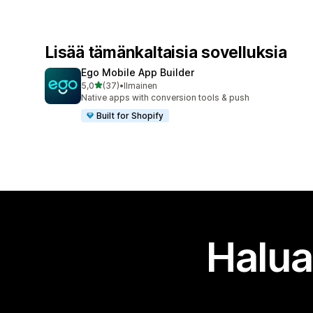
Lisää tämänkaltaisia sovelluksia
Ego Mobile App Builder
/ 5 tähteä
5,0
(37)
•
Ilmainen
37 arvostelua yhteensä
Native apps with conversion tools & push
Built for Shopify
Halua