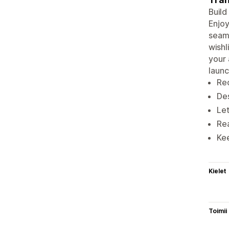
Build
Enjoy
seam
wishl
your 
launc
Rec
Des
Let
Rea
Kee
Kielet
Toimii