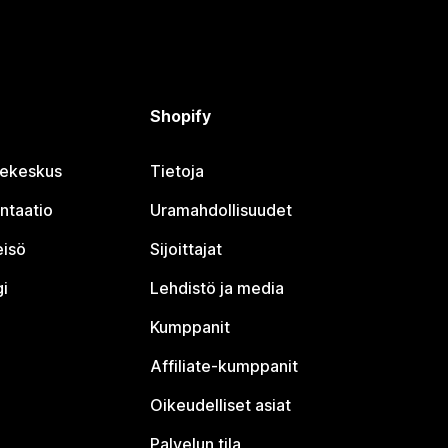
Shopify
jekeskus
Tietoja
ntaatio
Uramahdollisuudet
eisö
Sijoittajat
i
Lehdistö ja media
Kumppanit
Affiliate-kumppanit
Oikeudelliset asiat
Palvelun tila