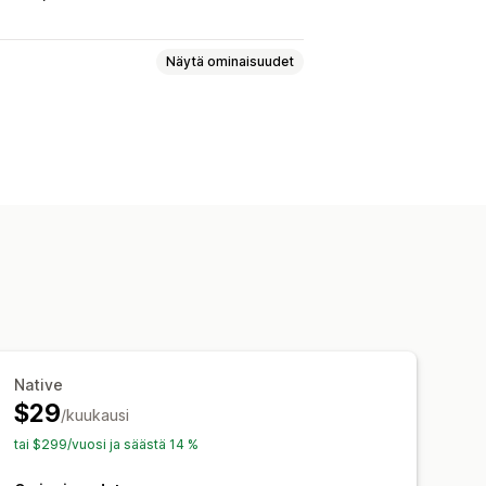
Näytä ominaisuudet
Kirjautuminen
Ostoskorisivu
tori
Kokoelmat
Monta valuuttaa
lu
Reaaliaikainen synkronointi
itukset
Jälleen varastossa
Rich media
Ajastettu
Segmentit
Native
$29
/kuukausi
tai $299/vuosi ja säästä 14 %