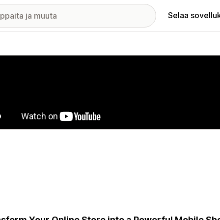
Selaa sovellu
elykuvagalleria
sform Your Online Store into a Powerful Mobile S