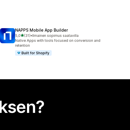
NAPPS Mobile App Builder
/ 5 tähteä
5,0
(31)
•
Ilmainen sopimus saatavilla
31 arvostelua yhteensä
Native Apps with tools focused on conversion and
retention
Built for Shopify
uksen?