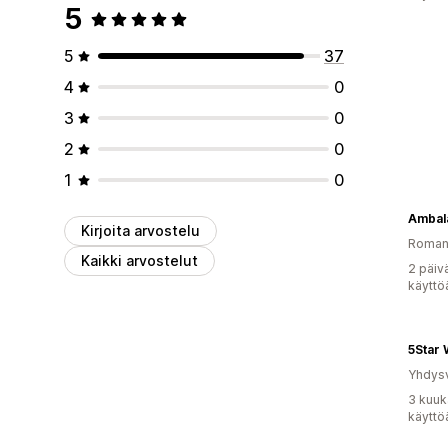
5
5
37
4
0
3
0
2
0
1
0
Ambala
Kirjoita arvostelu
Roman
Kaikki arvostelut
2 päiv
käyttö
5Star 
Yhdysv
3 kuuk
käyttö