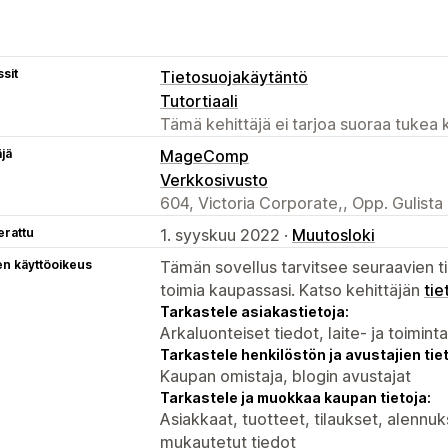
sit
Tietosuojakäytäntö
Tutortiaali
Tämä kehittäjä ei tarjoa suoraa tukea k
äjä
MageComp
Verkkosivusto
604, Victoria Corporate,, Opp. Gulist
erattu
1. syyskuu 2022 ·
Muutosloki
en käyttöoikeus
Tämän sovellus tarvitsee seuraavien ti
toimia kaupassasi. Katso kehittäjän
tie
Tarkastele asiakastietoja:
Arkaluonteiset tiedot, laite- ja toimint
Tarkastele henkilöstön ja avustajien tiet
Kaupan omistaja, blogin avustajat
Tarkastele ja muokkaa kaupan tietoja:
Asiakkaat, tuotteet, tilaukset, alennu
mukautetut tiedot