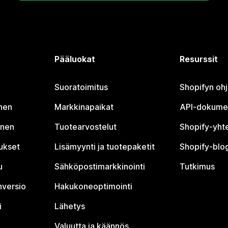
Pääluokat
Resurssit
Suoratoimitus
Shopifyn oh
nen
Markkinapaikat
API-dokume
inen
Tuotearvostelut
Shopify-yht
tukset
Lisämyynti ja tuotepaketit
Shopify-blog
u
Sähköpostimarkkinointi
Tutkimus
nversio
Hakukoneoptimointi
i
Lähetys
Valuutta ja käännös