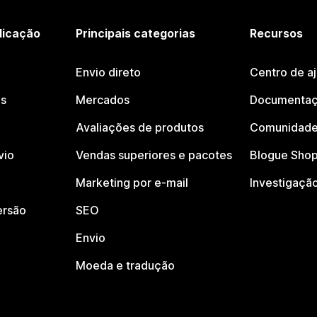
licação
Principais categorias
Recursos
Envio direto
Centro de a
os
Mercados
Documentaç
Avaliações de produtos
Comunidade
vio
Vendas superiores e pacotes
Blogue Shop
Marketing por e-mail
Investigaçã
ersão
SEO
Envio
Moeda e tradução