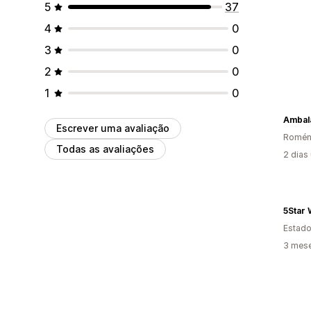
5
37
4
0
3
0
2
0
1
0
Ambala
Escrever uma avaliação
Romén
Todas as avaliações
2 dias
5Star 
Estado
3 mese