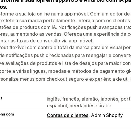
os.
forme a sua loja online numa app móvel. Com um editor de ar
refletir a sua marca perfeitamente. Interaja com os client
tões de produtos com IA. Notificações push avançadas tra
ras, aumentando as vendas. Ofereça uma experiência de co
tar as taxas de conversão via app móvel.
out flexível com controlo total da marca para um visual pe
ie notificações push direcionadas para reengajar e converte
ve avaliações de produtos e lista de desejos para maior con
porte a várias línguas, moedas e métodos de pagamento gl
sonalize menus com checkout seguro e experiência de utiliz
as
inglês, francês, alemão, japonês, port
espanhol, neerlandêse árabe
ona com
Contas de clientes
Admin Shopify