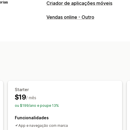
orias
Criador de aplicações móveis
Personalização
Vendas online - Outro
Design da aplicação
Banners
Página 
Página do carrinho
Páginas de produ
Editor de arrastar e largar
Coleções
Pré-visualização em tempo real
Sinc
Notificações push
Carrinho abandonado
Notificações a
Geolocalização
Personalizado
Prom
Segmentos
Notificações personaliz
Starter
$19
/ mês
ou $199/ano e poupe 13%
Funcionalidades
App e navegação com marca