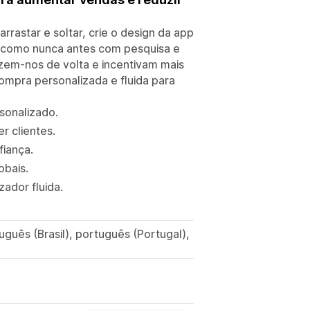
rastar e soltar, crie o design da app
es como nunca antes com pesquisa e
zem-nos de volta e incentivam mais
mpra personalizada e fluida para
rsonalizado.
r clientes.
fiança.
obais.
ador fluida.
uguês (Brasil), português (Portugal),