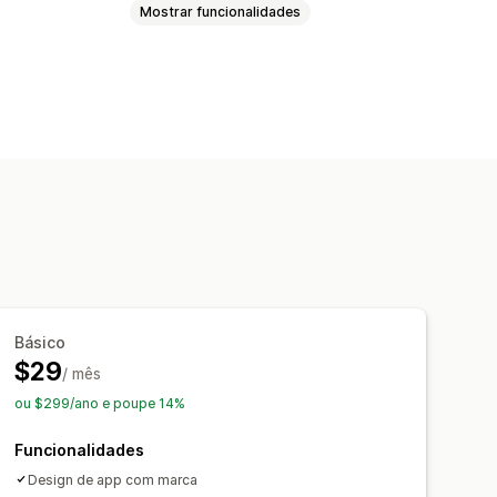
Mostrar funcionalidades
inicial
Início de sessão
tos
Modelos
Várias moedas
Multilingue
ronização em tempo real
utomáticas
De volta ao stock
oções
Rich media
Programado
adas
Básico
$29
/ mês
ou $299/ano e poupe 14%
Funcionalidades
Design de app com marca