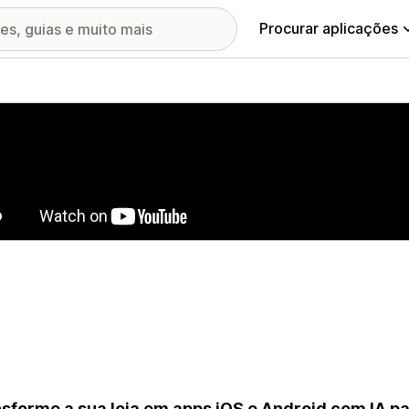
Procurar aplicações
ia de imagens em destaque
sforme a sua loja em apps iOS e Android com IA p