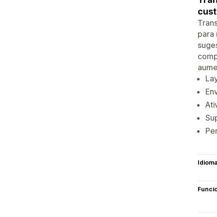
cust
Trans
para 
suges
comp
aumen
Lay
Env
Ati
Su
Per
Idiom
Funci