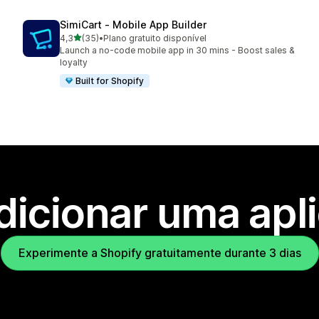
SimiCart ‑ Mobile App Builder
de 5 estrelas
4,3
(35)
•
Plano gratuito disponível
35 total de avaliações
Launch a no-code mobile app in 30 mins - Boost sales &
loyalty
Built for Shopify
dicionar uma apl
Experimente a Shopify gratuitamente durante 3 dias