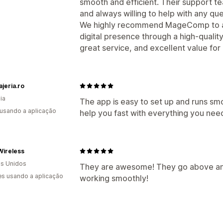
smooth and efficient. Their support t
and always willing to help with any qu
We highly recommend MageComp to any
digital presence through a high-qualit
great service, and excellent value fo
jeria.ro
ia
The app is easy to set up and runs sm
 usando a aplicação
help you fast with everything you nee
Wireless
s Unidos
They are awesome! They go above and
s usando a aplicação
working smoothly!