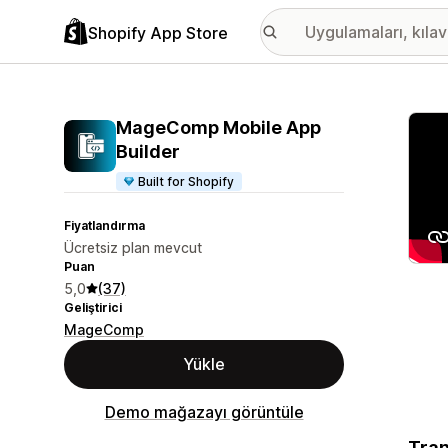
Shopify App Store
Öne ç
MageComp Mobile App
Builder
Built for Shopify
Fiyatlandırma
Ücretsiz plan mevcut
Puan
5,0
(37)
Geliştirici
MageComp
Yükle
Demo mağazayı görüntüle
Tran