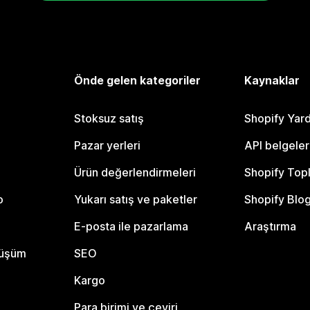
Önde gelen kategoriler
Kaynaklar
Stoksuz satış
Shopify Yar
Pazar yerleri
API belgeler
Ürün değerlendirmeleri
Shopify Top
o
Yukarı satış ve paketler
Shopify Blo
E-posta ile pazarlama
Araştırma
nüşüm
SEO
Kargo
Para birimi ve çeviri