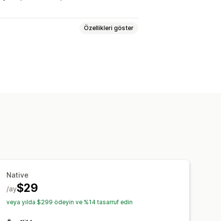
Özellikleri göster
yfa
Giriş
Sepet sayfası
ırak düzenleyicisi
Koleksiyonlar
amanlı önizleme
rimler
Yeniden stokta
mosyonlar
Zengin medya
rimler
Native
$29
/ay
veya yılda $299 ödeyin ve %14 tasarruf edin