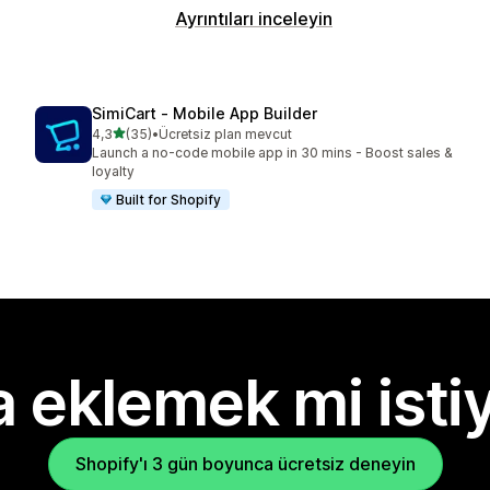
Ayrıntıları inceleyin
SimiCart ‑ Mobile App Builder
5 yıldız üzerinden
4,3
(35)
•
Ücretsiz plan mevcut
toplam 35 değerlendirme
Launch a no-code mobile app in 30 mins - Boost sales &
loyalty
Built for Shopify
 eklemek mi isti
Shopify'ı 3 gün boyunca ücretsiz deneyin