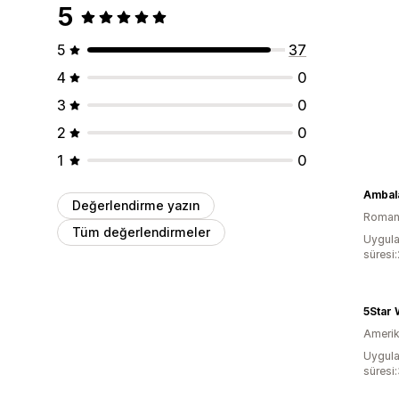
5
5
37
4
0
3
0
2
0
1
0
Ambala
Değerlendirme yazın
Roman
Tüm değerlendirmeler
Uygula
süresi
5Star 
Amerika
Uygula
süresi