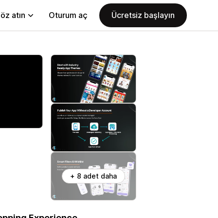
öz atın
Oturum aç
Ücretsiz başlayın
+ 8 adet daha
hopping Experience