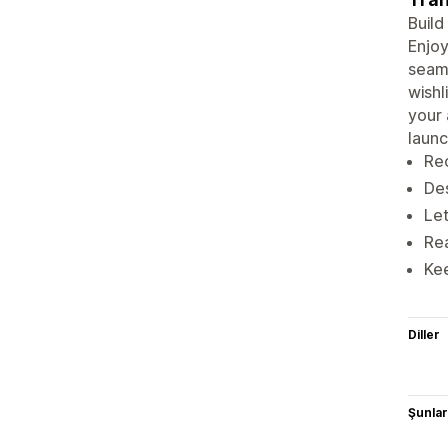
Build
Enjoy
seam
wishl
your 
launc
Rec
Des
Let
Rea
Kee
Diller
Şunlarl