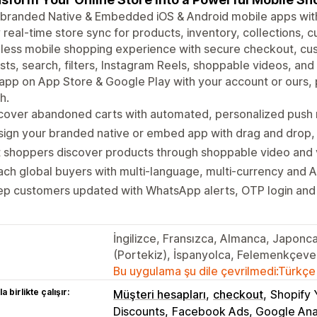
 branded Native & Embedded iOS & Android mobile apps wit
 real-time store sync for products, inventory, collections, 
less mobile shopping experience with secure checkout, cu
ists, search, filters, Instagram Reels, shoppable videos, and 
app on App Store & Google Play with your account or ours,
h.
over abandoned carts with automated, personalized push no
ign your branded native or embed app with drag and drop, 
 shoppers discover products through shoppable video and 
ch global buyers with multi-language, multi-currency and A
p customers updated with WhatsApp alerts, OTP login and 
İngilizce, Fransızca, Almanca, Japonca
(Portekiz), İspanyolca, Felemenkçev
Bu uygulama şu dile çevrilmedi:Türkçe
a birlikte çalışır:
Müşteri hesapları
checkout
Shopify Y
Discounts
Facebook Ads, Google Anal