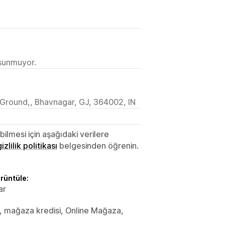
 sunmuyor.
a Ground,, Bhavnagar, GJ, 364002, IN
lmesi için aşağıdaki verilere
gizlilik politikası
belgesinden öğrenin.
örüntüle:
ar
ler, mağaza kredisi, Online Mağaza,