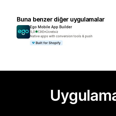
Buna benzer diğer uygulamalar
Ego Mobile App Builder
5 yıldız üzerinden
5,0
(36)
•
Ücretsiz
toplam 36 değerlendirme
Native apps with conversion tools & push
Built for Shopify
Uygulama