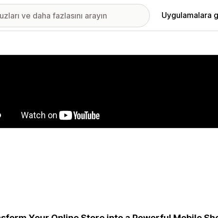
Uygulamalara g
ıkan görsel galerisi
sform Your Online Store into a Powerful Mobile S