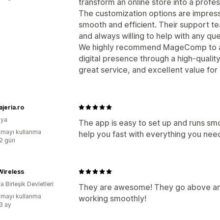
transform an online store into a profes
The customization options are impress
smooth and efficient. Their support t
and always willing to help with any qu
We highly recommend MageComp to any
digital presence through a high-qualit
great service, and excellent value fo
jeria.ro
ya
The app is easy to set up and runs sm
mayı kullanma
help you fast with everything you nee
:2 gün
Wireless
 Birleşik Devletleri
They are awesome! They go above and
mayı kullanma
working smoothly!
:3 ay