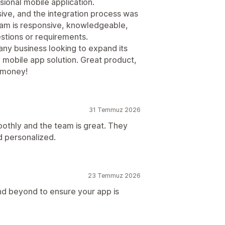
sional mobile application.
ive, and the integration process was
eam is responsive, knowledgeable,
estions or requirements.
 business looking to expand its
y mobile app solution. Great product,
r money!
31 Temmuz 2026
oothly and the team is great. They
d personalized.
23 Temmuz 2026
 beyond to ensure your app is