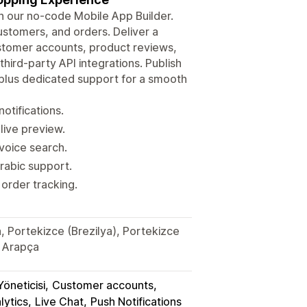
h our no-code Mobile App Builder.
customers, and orders. Deliver a
stomer accounts, product reviews,
third-party API integrations. Publish
 plus dedicated support for a smooth
tifications.
live preview.
voice search.
rabic support.
order tracking.
, Portekizce (Brezilya), Portekizce
e Arapça
öneticisi
Customer accounts
ytics
Live Chat
Push Notifications