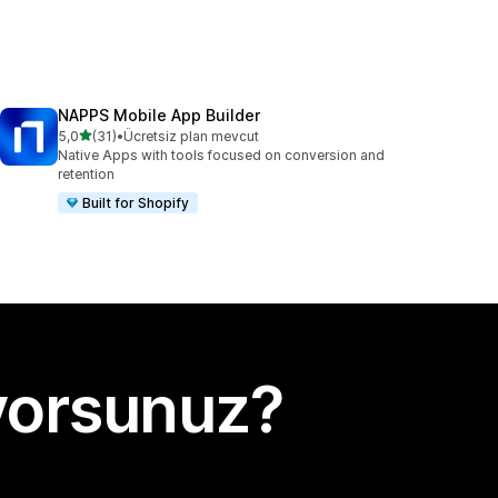
NAPPS Mobile App Builder
5 yıldız üzerinden
5,0
(31)
•
Ücretsiz plan mevcut
toplam 31 değerlendirme
Native Apps with tools focused on conversion and
retention
Built for Shopify
yorsunuz?