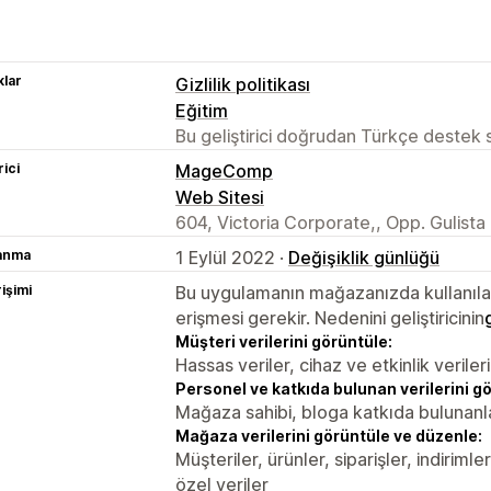
lar
Gizlilik politikası
Eğitim
Bu geliştirici doğrudan Türkçe destek
rici
MageComp
Web Sitesi
604, Victoria Corporate,, Opp. Gulist
lanma
1 Eylül 2022 ·
Değişiklik günlüğü
rişimi
Bu uygulamanın mağazanızda kullanılabi
erişmesi gerekir. Nedenini geliştiricinin
Müşteri verilerini görüntüle:
Hassas veriler, cihaz ve etkinlik verileri
Personel ve katkıda bulunan verilerini g
Mağaza sahibi, bloga katkıda bulunanl
Mağaza verilerini görüntüle ve düzenle:
Müşteriler, ürünler, siparişler, indirim
özel veriler