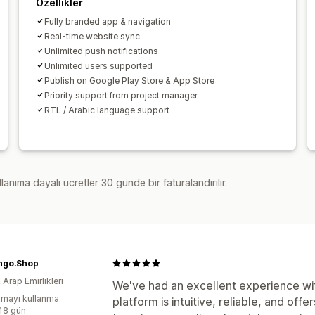
Özellikler
Fully branded app & navigation
Real-time website sync
Unlimited push notifications
Unlimited users supported
Publish on Google Play Store & App Store
Priority support from project manager
RTL / Arabic language support
lanıma dayalı ücretler 30 günde bir faturalandırılır.
go.Shop
k Arap Emirlikleri
We've had an excellent experience w
mayı kullanma
platform is intuitive, reliable, and off
:18 gün