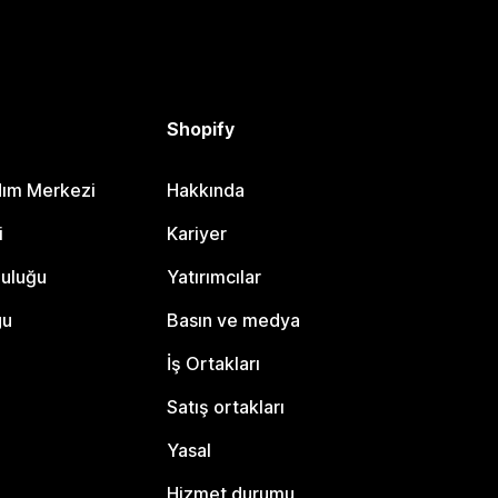
Shopify
dım Merkezi
Hakkında
i
Kariyer
luluğu
Yatırımcılar
gu
Basın ve medya
İş Ortakları
Satış ortakları
Yasal
Hizmet durumu