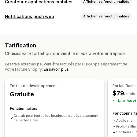
Créateur d’applications mobiles
Afficher les fonctionnalités
Personnalisation
Notifications push web
Afficher les fonctionnalités
Création d’applications
Bannières
Page d’accueil
Types de notifications
Connexion
Page du panier
Pages de produit
Modèles
Récupération de panier
De retour en stock
Éditeur avec fonction de glisser-déposer
Collections
Tarification
Événements personnalisés
Ventes flash
Devises multiples
Multilingue
Choisissez le forfait qui convient le mieux à votre entreprise.
Mises à jour des commandes
Alertes de prix
Prévisualisation en temps réel
Annonces produits
Promotions
Rappels
Synchronisation en temps réel
Les frais externes peuvent être facturés par HulkApps séparément de
votre facture Shopify.
En savoir plus
Requêtes de vérification
Messages d’accueil
Reciblage
Notifications push
Gestion des abonnés
Panier abandonné
Notifications automatiques
Forfait de développement
Forfait Basic
Notifications automatiques
Suivi des conversions
De retour en stock
Géolocalisation
Personnalisation
$79
Gratuite
/ mois
Suivi de l’engagement
Promotions
Supports enrichis
Programmation
Segments
ou $790/an et
Notifications personnalisées
Fonctionnalités
Fonctionnalit
Gratuit pour toutes les boutiques de développement
de partenaires
Application 
Produits illi
Sections ill