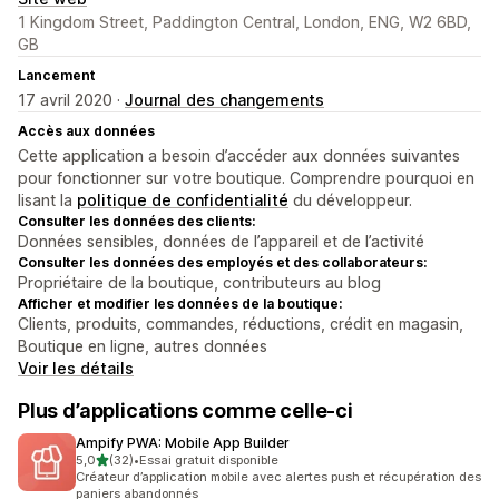
1 Kingdom Street, Paddington Central, London, ENG, W2 6BD,
GB
Lancement
17 avril 2020 ·
Journal des changements
Accès aux données
Cette application a besoin d’accéder aux données suivantes
pour fonctionner sur votre boutique. Comprendre pourquoi en
lisant la
politique de confidentialité
du développeur.
Consulter les données des clients:
Données sensibles, données de l’appareil et de l’activité
Consulter les données des employés et des collaborateurs:
Propriétaire de la boutique, contributeurs au blog
Afficher et modifier les données de la boutique:
Clients, produits, commandes, réductions, crédit en magasin,
Boutique en ligne, autres données
Voir les détails
Plus d’applications comme celle-ci
Ampify PWA: Mobile App Builder
étoile(s) sur 5
5,0
(32)
•
Essai gratuit disponible
32 avis au total
Créateur d’application mobile avec alertes push et récupération des
paniers abandonnés