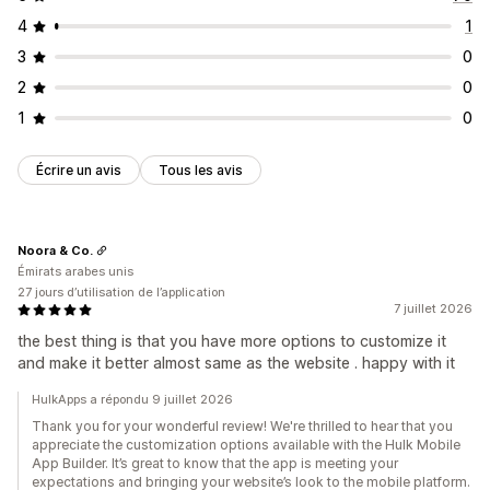
4
1
3
0
2
0
1
0
Écrire un avis
Tous les avis
Noora & Co.
Émirats arabes unis
27 jours d’utilisation de l’application
7 juillet 2026
the best thing is that you have more options to customize it
and make it better almost same as the website . happy with it
HulkApps a répondu 9 juillet 2026
Thank you for your wonderful review! We're thrilled to hear that you
appreciate the customization options available with the Hulk Mobile
App Builder. It’s great to know that the app is meeting your
expectations and bringing your website’s look to the mobile platform.