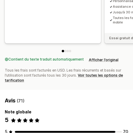
Personnalisa
Assistance 
Jusqu’à 30 n
Toutes les f
mobile
Essai gratuit d
Contient du texte traduit automatiquement
Afficher l’original
Tous les frais sont facturés en USD. Les frais récurrents et basés sur
l’utilisation sont facturés tous les 30 jours.
Voir toutes les options de
tarification
Avis
(71)
Note globale
5
5
70