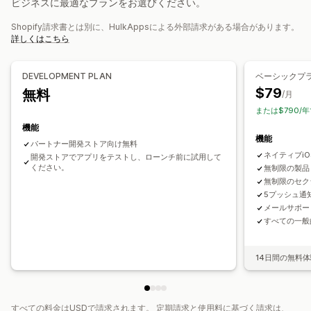
ビジネスに最適なプランをお選びください。
リマインダー
リクエストのレビュー
ウェルカムメッセージ
プッシュ通知
リターゲティング
Shopify請求書とは別に、HulkAppsによる外部請求がある場合があります。
カゴ落ち
自動通知
再入荷
ジオロケーション
パーソナライズ
詳しくはこちら
登録者管理
プロモーション
リッチメディア
スケジュール式
セグメント
自動通知
コンバージョントラッキング
エンゲージメント追跡
カスタム通知
DEVELOPMENT PLAN
ベーシックプ
$79
無料
/月
または$790/年
機能
機能
パートナー開発ストア向け無料
ネイティブiO
開発ストアでアプリをテストし、ローンチ前に試用して
ください。
無制限の製品
無制限のセク
5プッシュ通
メールサポー
すべての一般
14日間の無料
すべての料金はUSDで請求されます。 定期請求と使用料に基づく請求は、