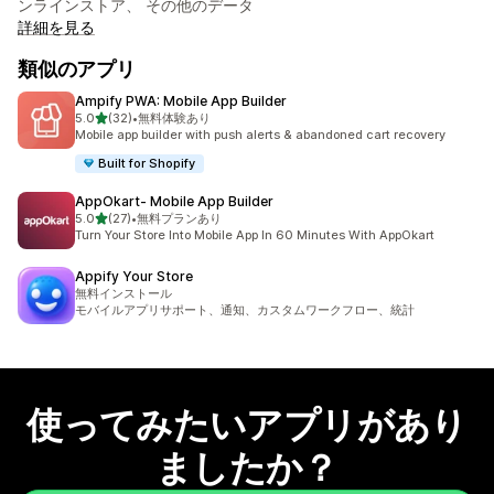
ンラインストア、 その他のデータ
詳細を見る
類似のアプリ
Ampify PWA: Mobile App Builder
5つ星中
5.0
(32)
•
無料体験あり
合計レビュー数：32件
Mobile app builder with push alerts & abandoned cart recovery
Built for Shopify
AppOkart‑ Mobile App Builder
5つ星中
5.0
(27)
•
無料プランあり
合計レビュー数：27件
Turn Your Store Into Mobile App In 60 Minutes With AppOkart
Appify Your Store
無料インストール
モバイルアプリサポート、通知、カスタムワークフロー、統計
使ってみたいアプリがあり
ましたか？