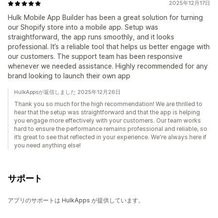
2025年12月17日
Hulk Mobile App Builder has been a great solution for turning
our Shopify store into a mobile app. Setup was
straightforward, the app runs smoothly, and it looks
professional. It’s a reliable tool that helps us better engage with
our customers. The support team has been responsive
whenever we needed assistance. Highly recommended for any
brand looking to launch their own app
HulkAppsが返信しました 2025年12月26日
Thank you so much for the high recommendation! We are thrilled to
hear that the setup was straightforward and that the app is helping
you engage more effectively with your customers. Our team works
hard to ensure the performance remains professional and reliable, so
it’s great to see that reflected in your experience. We're always here if
you need anything else!
サポート
アプリのサポートは HulkApps が提供しています。