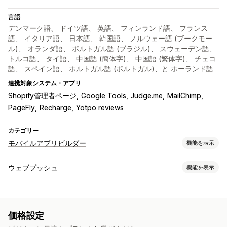
言語
デンマーク語、 ドイツ語、 英語、 フィンランド語、 フランス
語、 イタリア語、 日本語、 韓国語、 ノルウェー語 (ブークモー
ル)、 オランダ語、 ポルトガル語 (ブラジル)、 スウェーデン語、
トルコ語、 タイ語、 中国語 (簡体字)、 中国語 (繁体字)、 チェコ
語、 スペイン語、 ポルトガル語 (ポルトガル)、と ポーランド語
連携対象システム・アプリ
Shopify管理者ページ
Google Tools
Judge.me
MailChimp
PageFly
Recharge
Yotpo reviews
カテゴリー
モバイルアプリビルダー
機能を表示
カスタマイズ
ウェブプッシュ
機能を表示
アプリデザイン
バナー
ホームページ
ログイン
カートページ
通知タイプ
商品ページ
テンプレート
ドラッグ&ドロップエディタ
カートリカバリー
再入荷
カスタムイベント
フラッシュセール
コレクション
複数通貨
複数言語
リアルタイムプレビュー
価格設定
注文の更新
価格アラート
商品のお知らせ
プロモーション
リアルタイム同期