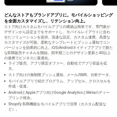
どんなストアもブランドアプリに。モバイルショッピング
を全面カスタマイズし、リテンション向上。
ストア向けカスタムモバイルアプリの構築は簡単です。専門家が
デザインから設定までをサポートし、モバイルレイアウトに合わ
せたソリューションを提供。迅速な設定、カスタム連携、高度な
カスタマイズが可能。柔軟なテンプレートとプッシュ通知でコン
バージョンを効果的に向上。iOS/Androidネイティブアプリで新た
なB2B販売チャネルを開始。四半期ごとのデザイン更新と40以上
の連携でビジネスに最適化。
ライブ販売、アプリ限定オファー、自動化でアプリ収益を拡
大。
ストア向けの無制限プッシュ通知、メール/SMS、分析データ。
モバイルアプリで紹介プログラム、アップセル、クロスセルを
作成・促進。
AndroidとAppleアプリ向けGoogle AnalyticsとMetaのディー
プリンク統合。
Shopify B2B機能をモバイルアプリで活用（カスタム配送な
ど）。