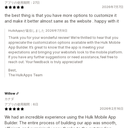
アプリの使用期間：27日
2026年7月7日
the best thing is that you have more options to customize it
and make it better almost same as the website . happy with it
HulkAppsが返信しました 2026年7月9日
Thank you for your wonderful review! We're thrilled to hear that you
appreciate the customization options available with the Hulk Mobile
App Builder. It’s great to know that the app is meeting your
expectations and bringing your website’s look to the mobile platform.
If you have any further suggestions or need assistance, feel free to
reach out. Your feedback is truly appreciated!
Best,
The HulkApps Team
Willow
カナダ
アプリの使用期間：6日
2026年2月16日
We had an incredible experience using the Hulk Mobile App
Builder. The entire process of building our app was smooth,