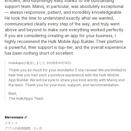
efficient, and surprisingly easy thanks to the outstanding
support team. Manoj, in particular, was absolutely exceptional
— always responsive, patient, and incredibly knowledgeable.
He took the time to understand exactly what we wanted,
communicated clearly every step of the way, and truly went
above and beyond to make sure everything worked perfectly.
If you are considering creating an app for your business, I
highly recommend the Hulk Mobile App Builder. Their platform
is powerful, their support is top-tier, and the overall experience
has been nothing short of excellent.
HulkAppsが返信しました 2026年6月16日
Thank you so much for your wonderful 5 star review! We are thrilled to
hear that you had such a positive experience with the Hulk Mobile
App Builder. We will be sure to share your kind words with Manoj and
the team. Thank you for your trust, support, and recommendation.
Best,
The HulkApps Team
Meremiamx
メキシコ
アプリの使用期間：2ヶ月