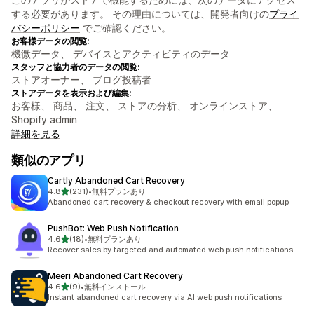
する必要があります。 その理由については、開発者向けの
プライ
バシーポリシー
でご確認ください。
お客様データの閲覧:
機微データ、 デバイスとアクティビティのデータ
スタッフと協力者のデータの閲覧:
ストアオーナー、 ブログ投稿者
ストアデータを表示および編集:
お客様、 商品、 注文、 ストアの分析、 オンラインストア、
Shopify admin
詳細を見る
類似のアプリ
Cartly Abandoned Cart Recovery
5つ星中
4.8
(231)
•
無料プランあり
合計レビュー数：231件
Abandoned cart recovery & checkout recovery with email popup
PushBot: Web Push Notification
5つ星中
4.6
(18)
•
無料プランあり
合計レビュー数：18件
Recover sales by targeted and automated web push notifications
Meeri Abandoned Cart Recovery
5つ星中
4.6
(9)
•
無料インストール
合計レビュー数：9件
Instant abandoned cart recovery via AI web push notifications