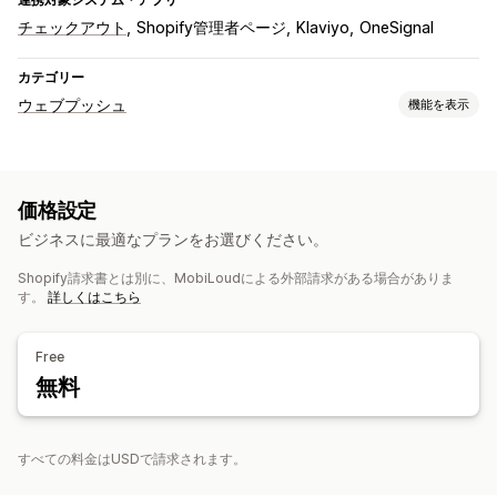
チェックアウト
Shopify管理者ページ
Klaviyo
OneSignal
カテゴリー
ウェブプッシュ
機能を表示
通知タイプ
カートリカバリー
注文の更新
プロモーション
リマインダー
価格設定
リターゲティング
ビジネスに最適なプランをお選びください。
登録者管理
Shopify請求書とは別に、MobiLoudによる外部請求がある場合がありま
自動通知
す。
詳しくはこちら
Free
無料
すべての料金はUSDで請求されます。