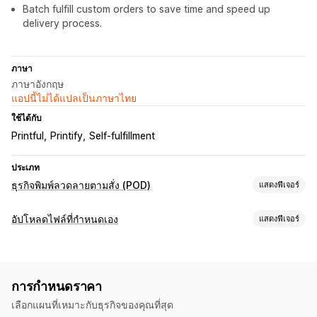
Batch fulfill custom orders to save time and speed up
delivery process.
ภาษา
ภาษาอังกฤษ
แอปนี้ไม่ได้แปลเป็นภาษาไทย
ใช้ได้กับ
Printful
Printify
Self-fulfillment
ประเภท
ธุรกิจพิมพ์ลวดลายตามสั่ง (POD)
แสดงฟีเจอร์
การปรับแต่งสินค้า
อัปโหลดไฟล์ที่กำหนดเอง
แสดงฟีเจอร์
ป้ายกำกับส่วนตัว
เครื่องมือออกแบบ
เครื่องมือสร้างม็อคอัป
ประเภทไฟล์
การปรับแต่งให้เหมาะกับบุคคล
เทมเพลตที่กำหนดเอง
PNG
JPEG
รูปภาพ
สินค้า
การกำหนดราคา
การจัดการไฟล์
พิมพ์ลายทั้งตัว
กระเป๋า
ผ้าห่ม
เครื่องแต่งกาย
หมวก
รองเท้า
เลือกแผนที่เหมาะกับธุรกิจของคุณที่สุด
การครอบตัดรูปภาพ
การหมุนภาพ
เพิ่มข้อความ