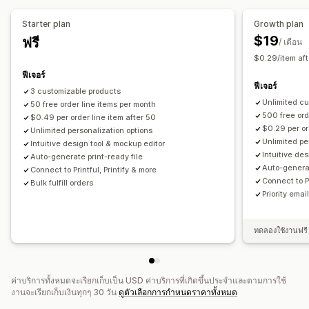
แก้วน้ำ
ของขวัญวันหยุด
ของตกแต่งบ้าน
สินค้าสำหรับสัตว์เลี้ยง
แบบอักษรที่กำหนดเอง
ตัวอย่าง
การพิมพ์
ศิลปะบนผนัง
Starter plan
Growth plan
$19
ฟรี
/ เดือน
ตัวเลือกการจัดส่ง
$0.29/item af
การจัดส่งจำนวนมาก
การจัดส่งที่กำหนดเอง
ฟีเจอร์
การจัดการคำสั่งซื้อทั่วโลก
การติดตามคำสั่งซื้อ
ฟีเจอร์
3 customizable products
Unlimited c
50 free order line items per month
500 free ord
$0.49 per order line item after 50
$0.29 per or
Unlimited personalization options
Unlimited pe
Intuitive design tool & mockup editor
Intuitive de
Auto-generate print-ready file
Auto-generat
Connect to Printful, Printify & more
Connect to Pr
Bulk fulfill orders
Priority emai
ทดลองใช้งานฟรี 
ค่าบริการทั้งหมดจะเรียกเก็บเป็น USD ค่าบริการที่เกิดขึ้นประจำและตามการใช้
งานจะเรียกเก็บเงินทุกๆ 30 วัน
ดูตัวเลือกการกำหนดราคาทั้งหมด