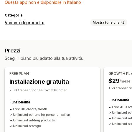
Questa app non è disponibile in Italiano
Categorie
Varianti di prodotto
Mostra funzionalità
Personalizzazione
Font
Menu a discesa
Caricamento di file
Prezzi
Selezione multipla
Pulsanti di opzione
Scegli il piano più adatto alla tua attività.
Testo personalizzato
Anteprima
Visualizzazione delle varianti
FREE PLAN
GROWTH PL
Prezzi
$29
Installazione gratuita
/mese
Supplementi per varianti
1.5% transacti
2.0% transaction fee from 31st order
Scorte
Funzionalità
Funzionalità
Gestione degli SKU
Aggiornamenti automatici
Free 400 or
Free 30 orders/month
Unlimited op
Unlimited options for personalization
Unlimited a
Unlimited adding products
Unlimited st
Unlimited storage