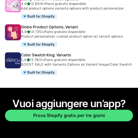
stelle su 5
4,9
(2.864)
•
Piano gratuito disponibile
2864 recensioni totali
Add product options variants options with product personalizer
Built for Shopify
Globo Product Options, Variant
stelle su 5
4,9
(4.735)
•
Piano gratuito disponibile
4735 recensioni totali
Product personalizer, custom product option w/ variant options
Built for Shopify
Color Swatch King: Variants
stelle su 5
5,0
(2.780)
•
Piano gratuito disponibile
2780 recensioni totali
BOOST SALE with Variants Options as Variant Image/Color Swatch
Built for Shopify
Vuoi aggiungere un’app?
Prova Shopify gratis per tre giorni