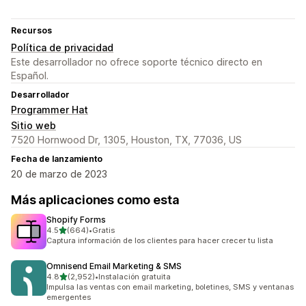
Recursos
Política de privacidad
Este desarrollador no ofrece soporte técnico directo en
Español.
Desarrollador
Programmer Hat
Sitio web
7520 Hornwood Dr, 1305, Houston, TX, 77036, US
Fecha de lanzamiento
20 de marzo de 2023
Más aplicaciones como esta
Shopify Forms
de 5 estrellas
4.5
(664)
•
Gratis
664 reseñas en total
Captura información de los clientes para hacer crecer tu lista
Omnisend Email Marketing & SMS
de 5 estrellas
4.8
(2,952)
•
Instalación gratuita
2952 reseñas en total
Impulsa las ventas con email marketing, boletines, SMS y ventanas
emergentes