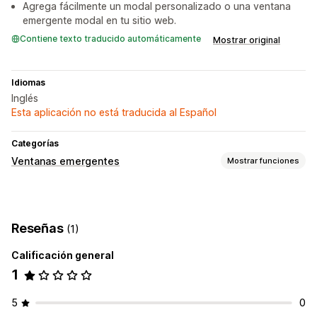
Agrega fácilmente un modal personalizado o una ventana
emergente modal en tu sitio web.
Contiene texto traducido automáticamente
Mostrar original
Idiomas
Inglés
Esta aplicación no está traducida al Español
Categorías
Ventanas emergentes
Mostrar funciones
Tipos de ventanas emergentes
Ventanas emergentes de consentimiento
Reseñas
(1)
Ventanas emergentes de gestión
Calificación general
Prueba A/B
1
5
0