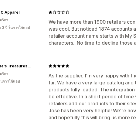
O Apparel
มริกา
We have more than 1900 retailers conn
า 3 ปี ในการใช้แอป
was cool. But noticed 1874 accounts ar
retailer account name starts with My 
characters.. No time to decline those
Caroline's Treasures Online
มริกา
As the supplier, I'm very happy with t
 ในการใช้แอป
far. We have a very large catalog and t
products fully loaded. The integration
be effective. In a short period of tim
retailers add our products to their site
Jose has been very helpful! We're now 
and hopefully this will bring us more re