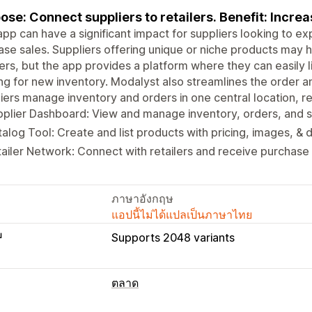
ose: Connect suppliers to retailers. Benefit: Increas
app can have a significant impact for suppliers looking to 
ase sales. Suppliers offering unique or niche products may h
lers, but the app provides a platform where they can easily li
ng for new inventory. Modalyst also streamlines the order an
iers manage inventory and orders in one central location, r
plier Dashboard: View and manage inventory, orders, and s
alog Tool: Create and list products with pricing, images, & d
ailer Network: Connect with retailers and receive purchase
ภาษาอังกฤษ
แอปนี้ไม่ได้แปลเป็นภาษาไทย
บ
Supports 2048 variants
ตลาด