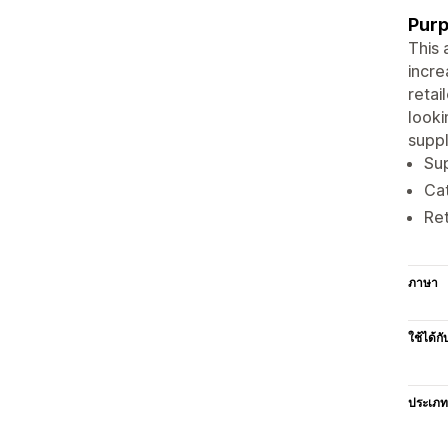
Purp
This 
incre
retai
looki
suppl
Sup
Cat
Ret
ภาษา
ใช้ได้กั
ประเภท