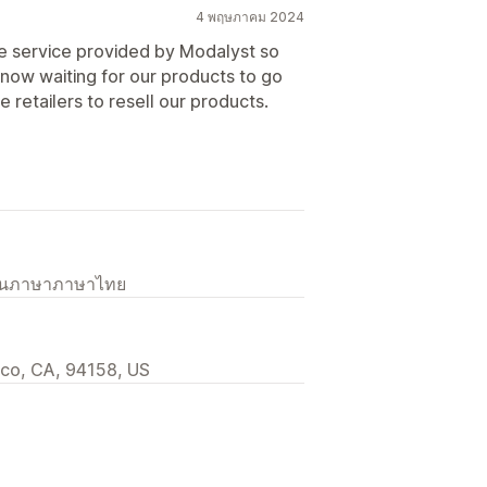
4 พฤษภาคม 2024
he service provided by Modalyst so
 now waiting for our products to go
re retailers to resell our products.
เป็นภาษาภาษาไทย
sco, CA, 94158, US