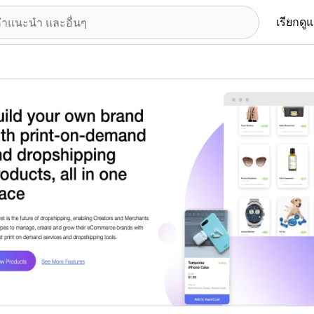
เรียกดู
อรีรูปภาพที่แสดง