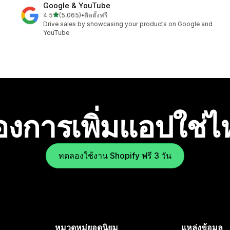
Google & YouTube
เต็ม 5 ดาว
4.5
(5,065)
•
ติดตั้งฟรี
ทั้งหมด 5065 รีวิว
Drive sales by showcasing your products on Google and
YouTube
องการเพิ่มแอปใช่
ทดลองใช้งาน Shopify ฟรี 3 วัน
หมวดหมู่ยอดนิยม
แหล่งข้อมูล