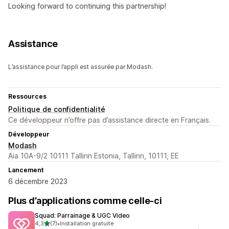
Looking forward to continuing this partnership!
Assistance
L’assistance pour l’appli est assurée par Modash.
Ressources
Politique de confidentialité
Ce développeur n’offre pas d’assistance directe en Français.
Développeur
Modash
Aia 10A-9/2 10111 Tallinn Estonia, Tallinn, 10111, EE
Lancement
6 décembre 2023
Plus d’applications comme celle-ci
Squad: Parrainage & UGC Video
étoile(s) sur 5
4,3
(7)
•
Installation gratuite
7 avis au total