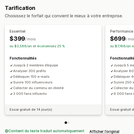
Suivi
Commission sur le produit
Tarification
Choisissez le forfait qui convient le mieux à votre entreprise.
Essentiel
Performance
$399
$699
/ mois
/ mo
ou $3,588/an et économisez 25 %
ou $7,188/an 
Fonctionnalités
Fonctionnalit
Jusqu’à 2 membres d’équipe
Jusqu’à 5 m
Analyser 300 profils
Analyser 800
Débloquer 150 e-mails
Débloquer 4
Suivre 100 influenceurs
Suivre 250 
Collecter du contenu en illimité
Collecter du
3 000 fans influents
6 000 fans 
Essai gratuit de 14 jour(s)
Essai gratuit d
Contient du texte traduit automatiquement
Afficher l’original