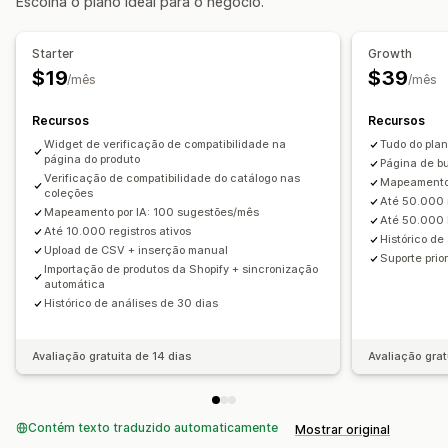
Escolha o plano ideal para o negócio.
Classificação personalizada
Barra de pesquisa
Personalização de exibição
Starter
Growth
Responsividade para dispositivos móveis
$19
$39
/mês
/mês
Estilização personalizada
Exibição de filtro
Filtros personalizados
Recursos
Recursos
Widget de verificação de compatibilidade na
Tudo do plan
Análises
página do produto
Página de b
Verificação de compatibilidade do catálogo nas
Acompanhamento de conversões
Uso de filtros
Mapeamento 
coleções
Até 50.000 r
Análise em tempo real
Insights de comportamento
Mapeamento por IA: 100 sugestões/mês
Até 50.000 
Até 10.000 registros ativos
Consultas de busca
Histórico de
Upload de CSV + inserção manual
Suporte prior
Importação de produtos da Shopify + sincronização
automática
Histórico de análises de 30 dias
Avaliação gratuita de 14 dias
Avaliação grat
Contém texto traduzido automaticamente
Mostrar original