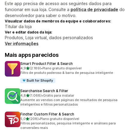
Este app precisa de acesso aos seguintes dados para
funcionar em sua loja. Consulte a
política de privacidade
do
desenvolvedor para saber o motivo.
Visualizar dados de membros da equipe e colaboradores:
Titular da loja
Ver e editar dados da loja:
Produtos, Loja virtual, dados personalizados
Ver informações
Mais apps parecidos
Smart Product Filter & Search
de 5 estrelas
4,9
(2.189)
•
Plano gratuito disponível
2189 avaliações ao todo
Filtro de produto poderoso & barra de pesquisa inteligente
Built for Shopify
Searchanise Search & Filter
de 5 estrelas
4,8
(1.068)
•
Grátis para instalar
1068 avaliações ao todo
Aumente as vendas com páginas de resultados de pesquisa
inteligentes e filtros personalizados
Findter Custom Filter & Search
de 5 estrelas
5,0
(208)
•
Plano gratuito disponível
208 avaliações ao todo
Filtros personalizados, pesquisa inteligente e análises para
conversões reais