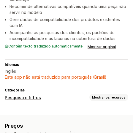
Recomende alternativas compatíveis quando uma peça não
servir no modelo
Gere dados de compatibilidade dos produtos existentes
com IA
Acompanhe as pesquisas dos clientes, os padrões de
incompatibilidade e as lacunas na cobertura de dados
Contém texto traduzido automaticamente
Mostrar original
Idiomas
inglês
Este app não está traduzido para português (Brasil)
Categorias
Pesquisa e filtros
Mostrar os recursos
Recursos de pesquisa
Preenchimento automático
Sugestões de pesquisa
Preços
Recomendações de produtos
Vários filtros