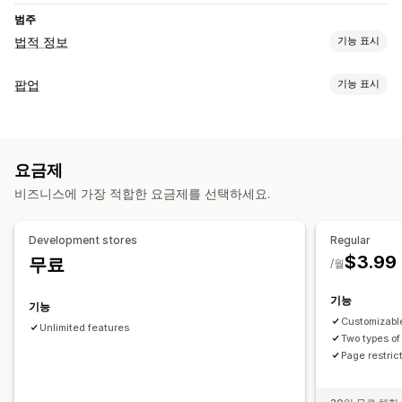
범주
법적 정보
기능 표시
규정 준수
팝업
기능 표시
연령 확인
팝업 유형
맞춤 설정
연령 확인
팝업
색상 및 글꼴
페이지 제한
사용자 지정 텍스트
버튼
요금제
팝업 관리
비즈니스에 가장 적합한 요금제를 선택하세요.
템플릿
트리거 및 규칙
Development stores
Regular
$3.99
무료
/월
기능
기능
Customizabl
Unlimited features
Two types of
Page restric