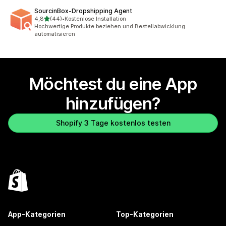
SourcinBox‑Dropshipping Agent
von 5 Sternen
4,8
(44)
•
Kostenlose Installation
44 Rezensionen insgesamt
Hochwertige Produkte beziehen und Bestellabwicklung
automatisieren
Möchtest du eine App
hinzufügen?
Shopify 3 Tage kostenlos testen
App-Kategorien
Top-Kategorien