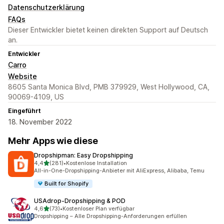
Datenschutzerklärung
FAQs
Dieser Entwickler bietet keinen direkten Support auf Deutsch
an.
Entwickler
Carro
Website
8605 Santa Monica Blvd, PMB 379929, West Hollywood, CA,
90069-4109, US
Eingeführt
18. November 2022
Mehr Apps wie diese
Dropshipman: Easy Dropshipping
von 5 Sternen
4,4
(281)
•
Kostenlose Installation
281 Rezensionen insgesamt
All-in-One-Dropshipping-Anbieter mit AliExpress, Alibaba, Temu
Built for Shopify
USAdrop‑Dropshipping & POD
von 5 Sternen
4,6
(73)
•
Kostenloser Plan verfügbar
73 Rezensionen insgesamt
Dropshipping – Alle Dropshipping-Anforderungen erfüllen