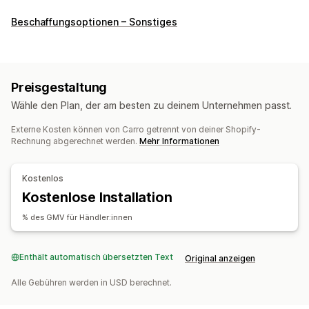
Produkte, die du verkaufen kannst
Beschaffungsoptionen – Sonstiges
Kleidung und Accessoires
Haus und Garten
Elektronik
Beschaffungsstandorte
Australien
Kanada
Vereinigte Staaten
Preisgestaltung
Vereinigtes Königreich
Wähle den Plan, der am besten zu deinem Unternehmen passt.
Externe Kosten können von Carro getrennt von deiner Shopify-
Rechnung abgerechnet werden.
Mehr Informationen
Kostenlos
Kostenlose Installation
% des GMV für Händler:innen
Enthält automatisch übersetzten Text
Original anzeigen
Alle Gebühren werden in USD berechnet.