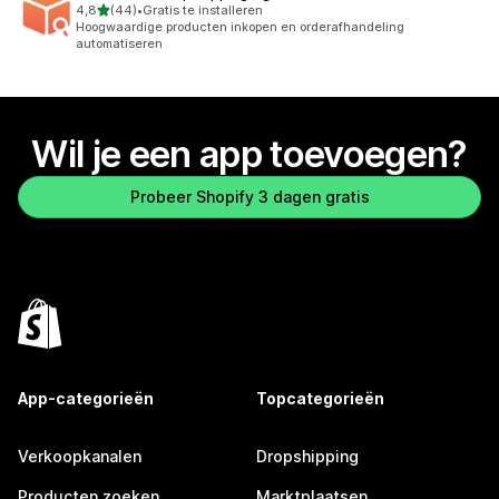
van 5 sterren
4,8
(44)
•
Gratis te installeren
44 recensies in totaal
Hoogwaardige producten inkopen en orderafhandeling
automatiseren
Wil je een app toevoegen?
Probeer Shopify 3 dagen gratis
App-categorieën
Topcategorieën
Verkoopkanalen
Dropshipping
Producten zoeken
Marktplaatsen