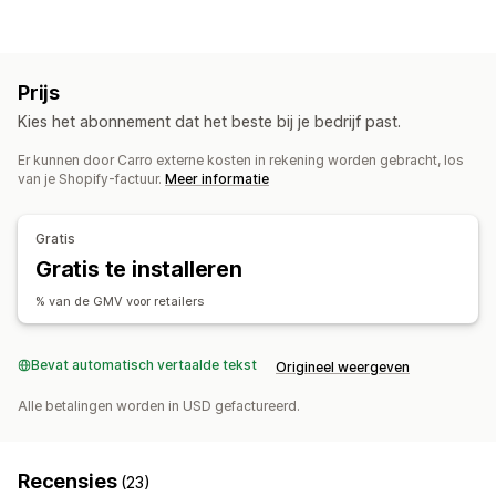
Kleding en accessoires
Huis en tuin
Elektronica
Inkooplocaties
Australië
Canada
Verenigd Koninkrijk
Verenigde Staten
Prijs
Kies het abonnement dat het beste bij je bedrijf past.
Er kunnen door Carro externe kosten in rekening worden gebracht, los
van je Shopify-factuur.
Meer informatie
Gratis
Gratis te installeren
% van de GMV voor retailers
Bevat automatisch vertaalde tekst
Origineel weergeven
Alle betalingen worden in USD gefactureerd.
Recensies
(23)