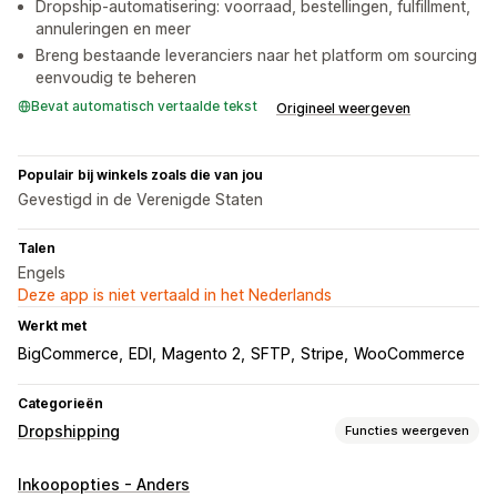
Dropship-automatisering: voorraad, bestellingen, fulfillment,
annuleringen en meer
Breng bestaande leveranciers naar het platform om sourcing
eenvoudig te beheren
Bevat automatisch vertaalde tekst
Origineel weergeven
Populair bij winkels zoals die van jou
Gevestigd in de Verenigde Staten
Talen
Engels
Deze app is niet vertaald in het Nederlands
Werkt met
BigCommerce
EDI
Magento 2
SFTP
Stripe
WooCommerce
Categorieën
Dropshipping
Functies weergeven
Producten die je kunt verkopen
Inkoopopties - Anders