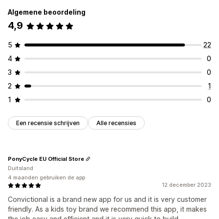
Algemene beoordeling
4,9
5
22
4
0
3
0
2
1
1
0
Een recensie schrijven
Alle recensies
PonyCycle EU Official Store
Duitsland
4 maanden gebruiken de app
12 december 2023
Convictional is a brand new app for us and it is very customer
friendly. As a kids toy brand we recommend this app, it makes
the job easy and efficient and it is very quick to build