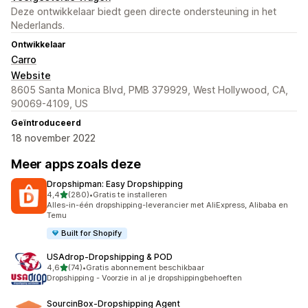
Deze ontwikkelaar biedt geen directe ondersteuning in het
Nederlands.
Ontwikkelaar
Carro
Website
8605 Santa Monica Blvd, PMB 379929, West Hollywood, CA,
90069-4109, US
Geïntroduceerd
18 november 2022
Meer apps zoals deze
Dropshipman: Easy Dropshipping
van 5 sterren
4,4
(280)
•
Gratis te installeren
280 recensies in totaal
Alles-in-één dropshipping-leverancier met AliExpress, Alibaba en
Temu
Built for Shopify
USAdrop‑Dropshipping & POD
van 5 sterren
4,6
(74)
•
Gratis abonnement beschikbaar
74 recensies in totaal
Dropshipping - Voorzie in al je dropshippingbehoeften
SourcinBox‑Dropshipping Agent