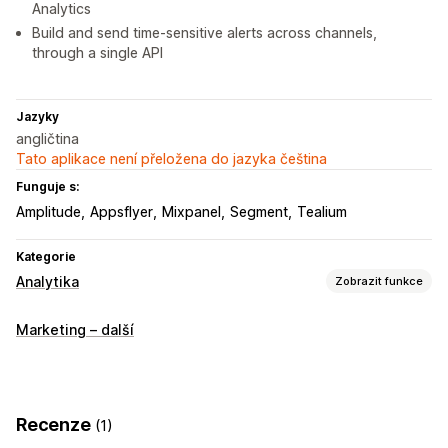
Analytics
Build and send time-sensitive alerts across channels,
through a single API
Jazyky
angličtina
Tato aplikace není přeložena do jazyka čeština
Funguje s:
Amplitude
Appsflyer
Mixpanel
Segment
Tealium
Kategorie
Analytika
Zobrazit funkce
Chování zákazníků
Marketing – další
Sledování událostí
Marketing a prodej
Atribuce marketingu
Sledování nákupů
Opuštěný košík
Recenze
(1)