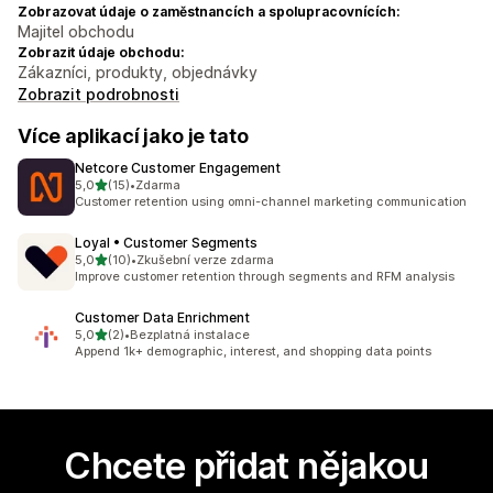
Zobrazovat údaje o zaměstnancích a spolupracovnících:
Majitel obchodu
Zobrazit údaje obchodu:
Zákazníci, produkty, objednávky
Zobrazit podrobnosti
Více aplikací jako je tato
Netcore Customer Engagement
z 5 hvězd
5,0
(15)
•
Zdarma
Celkový počet recenzí: 15
Customer retention using omni-channel marketing communication
Loyal • Customer Segments
z 5 hvězd
5,0
(10)
•
Zkušební verze zdarma
Celkový počet recenzí: 10
Improve customer retention through segments and RFM analysis
Customer Data Enrichment
z 5 hvězd
5,0
(2)
•
Bezplatná instalace
Celkový počet recenzí: 2
Append 1k+ demographic, interest, and shopping data points
Chcete přidat nějakou