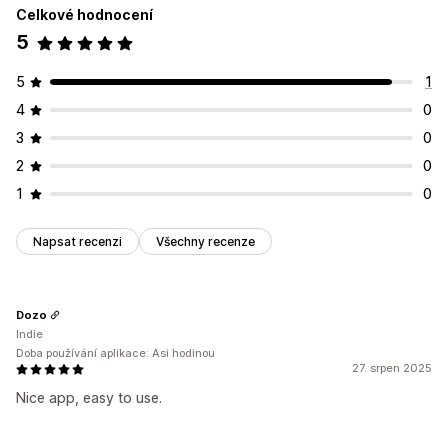
Vizuály a výkazy
Celkové hodnocení
Panel analytiky
Vlastní panely
Výkazy pro více obchodů
5
Vlastní výkazy
Export dat
Historická analýza
5
1
Plánování výkazů
4
0
3
0
2
0
1
0
Napsat recenzi
Všechny recenze
Dozo
Indie
Doba používání aplikace: Asi hodinou
27. srpen 2025
Nice app, easy to use.