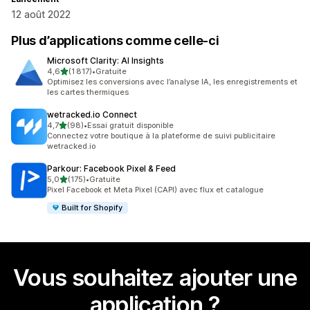
12 août 2022
Plus d’applications comme celle-ci
Microsoft Clarity: AI Insights
étoile(s) sur 5
4,6
(1 817)
•
Gratuite
1817 avis au total
Optimisez les conversions avec l’analyse IA, les enregistrements et
les cartes thermiques
wetracked.io Connect
étoile(s) sur 5
4,7
(98)
•
Essai gratuit disponible
98 avis au total
Connectez votre boutique à la plateforme de suivi publicitaire
wetracked.io
Parkour: Facebook Pixel & Feed
étoile(s) sur 5
5,0
(175)
•
Gratuite
175 avis au total
Pixel Facebook et Meta Pixel (CAPI) avec flux et catalogue
Built for Shopify
Vous souhaitez ajouter une
application ?