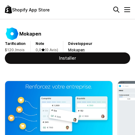
Shopify App Store
Mokapen
Tarification
Note
Développeur
$120 /mois
0,0
(0 Avis)
Mokapen
Installer