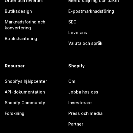
Order och leverans
Merförsäljning och paket
Butiksdesign
E-postmarknadsföring
Marknadsföring och
SEO
konvertering
Leverans
Butikshantering
Valuta och språk
Resurser
Shopify
Shopifys hjälpcenter
Om
API-dokumentation
Jobba hos oss
Shopify Community
Investerare
Forskning
Press och media
Partner