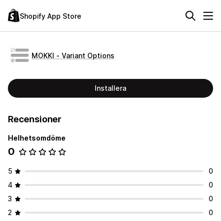
Shopify App Store
MOKKI ‑ Variant Options
Installera
Recensioner
Helhetsomdöme
0
5
0
4
0
3
0
2
0