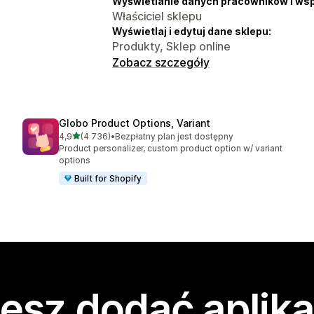
Wyświetlanie danych pracowników i ws
Właściciel sklepu
Wyświetlaj i edytuj dane sklepu:
Produkty, Sklep online
Zobacz szczegóły
Globo Product Options, Variant
na 5 gwiazdek
4,9
(4 736)
•
Bezpłatny plan jest dostępny
Łączna liczba recenzji: 4736
Product personalizer, custom product option w/ variant
options
Built for Shopify
esz dodać aplika