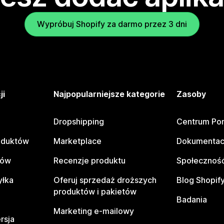
Wypróbuj Shopify za darmo przez 3 dni
ji
Najpopularniejsze kategorie
Zasoby
Dropshipping
Centrum Po
oduktów
Marketplace
Dokumentac
tów
Recenzje produktu
Społeczność
yłka
Oferuj sprzedaż droższych
Blog Shopif
produktów i pakietów
Badania
Marketing e-mailowy
rsja