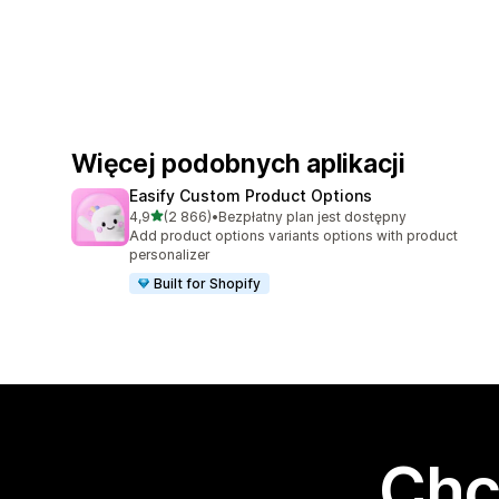
Więcej podobnych aplikacji
Easify Custom Product Options
na 5 gwiazdek
4,9
(2 866)
•
Bezpłatny plan jest dostępny
Łączna liczba recenzji: 2866
Add product options variants options with product
personalizer
Built for Shopify
Chc