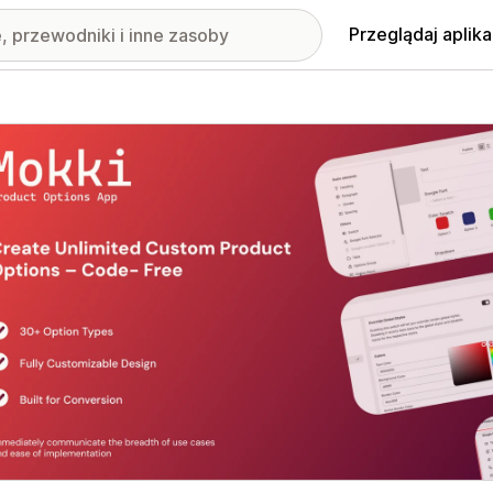
Przeglądaj aplika
nione obrazy w galerii