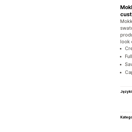
Mokk
cust
Mokki
swatc
prod
look 
Cre
Ful
Sav
Cap
Języki
Katego