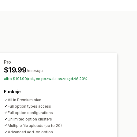
Pro
$19.99
/miesiąc
albo $191.90/rok, co pozwala oszczędzić 20%
Funkcje
All in Premium plan
Full option types access
Full option configurations
Unlimited option clusters
Multiple file uploads (up to 20)
Advanced add-on option