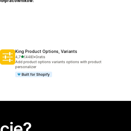
półpracowników:
King Product Options, Variants
na 5 gwiazdek
4,7
(448)
•
Gratis
Łączna liczba recenzji: 448
Add product options variants options with product
personalizer
Built for Shopify
cję?