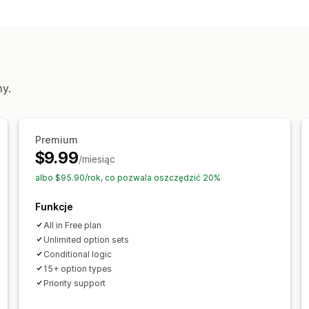
my.
Premium
$9.99
/miesiąc
albo $95.90/rok, co pozwala oszczędzić 20%
Funkcje
All in Free plan
Unlimited option sets
Conditional logic
15+ option types
Priority support