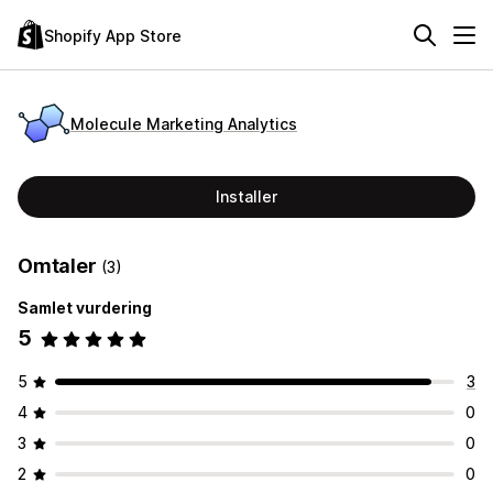
Shopify App Store
Molecule Marketing Analytics
Installer
Omtaler
(3)
Samlet vurdering
5
5
3
4
0
3
0
2
0