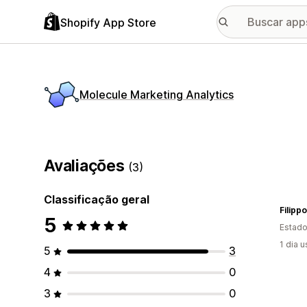
Shopify App Store
Molecule Marketing Analytics
Avaliações
(3)
Classificação geral
Filipp
5
Estado
1 dia 
5
3
4
0
3
0