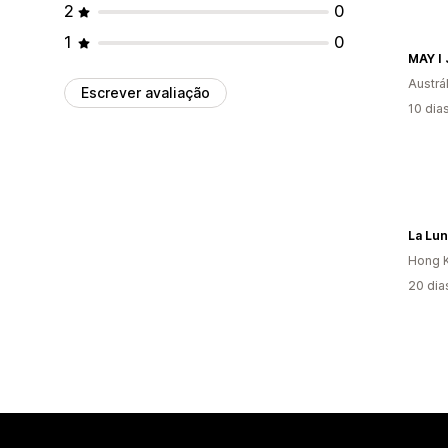
2
0
1
0
MAY I
Austrál
Escrever avaliação
10 dia
La Lu
Hong K
20 dia