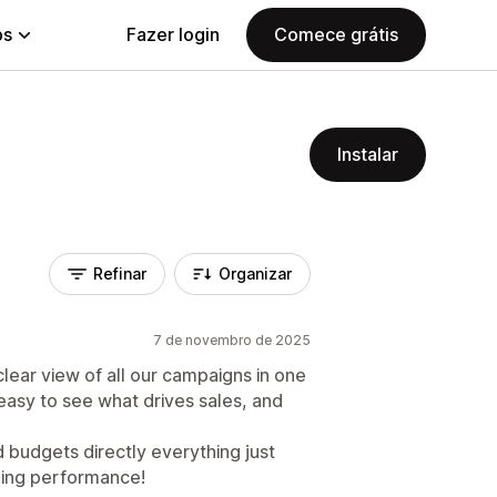
ps
Fazer login
Comece grátis
Instalar
Refinar
Organizar
7 de novembro de 2025
lear view of all our campaigns in one
easy to see what drives sales, and
budgets directly everything just
zing performance!