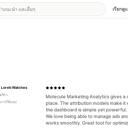
เรียกดู
o Loreti Watches
มริกา
Molecule Marketing Analytics gives a c
ในการใช้แอป
place. The attribution models make it 
the dashboard is simple yet powerful.
We love being able to manage ads and 
works smoothly. Great tool for optimi