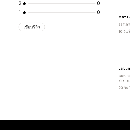
2
0
1
0
MAY I
ออสเตรเ
เขียนรีวิว
10 วัน
La Lu
เขตปกค
สาธารณ
20 วัน