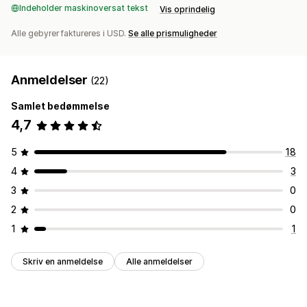
Indeholder maskinoversat tekst
Vis oprindelig
Alle gebyrer faktureres i USD.
Se alle prismuligheder
Anmeldelser
(22)
Samlet bedømmelse
4,7
5
18
4
3
3
0
2
0
1
1
Skriv en anmeldelse
Alle anmeldelser