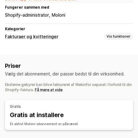
Fungerer sammen med
Shopify-administrator
Moloni
Kategorier
Fakturaer og kvitteringer
Vis funktioner
Dokumenttyper
Fakturaer
Kvitteringer
Kreditnotaer
Priser
Tilpasning
Vælg det abonnement, der passer bedst til din virksomhed.
Fakturanumre
Eksterne gebyrer kan blive faktureret af Webinfor separat i forhold til din
Filhåndtering
Shopify-faktura.
Få mere at vide
Automatisering af mail
Generering af PDF-filer
Gratis
Gratis at installere
Et aktivt Moloni-abonnement er påkrævet