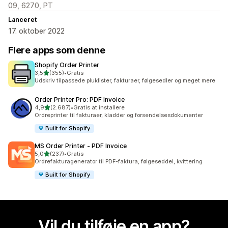
09, 6270, PT
Lanceret
17. oktober 2022
Flere apps som denne
Shopify Order Printer
ud af 5 stjerner
3,5
(355)
•
Gratis
355 anmeldelser i alt
Udskriv tilpassede pluklister, fakturaer, følgesedler og meget mere
Order Printer Pro: PDF Invoice
ud af 5 stjerner
4,9
(2.687)
•
Gratis at installere
2687 anmeldelser i alt
Ordreprinter til fakturaer, kladder og forsendelsesdokumenter
Built for Shopify
MS Order Printer ‑ PDF Invoice
ud af 5 stjerner
5,0
(237)
•
Gratis
237 anmeldelser i alt
Ordrefakturagenerator til PDF-faktura, følgeseddel, kvittering
Built for Shopify
Vil du tilføje en app?