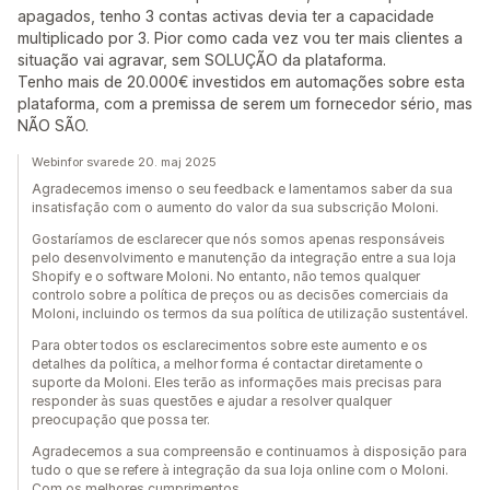
apagados, tenho 3 contas activas devia ter a capacidade
multiplicado por 3. Pior como cada vez vou ter mais clientes a
situação vai agravar, sem SOLUÇÃO da plataforma.
Tenho mais de 20.000€ investidos em automações sobre esta
plataforma, com a premissa de serem um fornecedor sério, mas
NÃO SÃO.
Webinfor svarede 20. maj 2025
Agradecemos imenso o seu feedback e lamentamos saber da sua
insatisfação com o aumento do valor da sua subscrição Moloni.
Gostaríamos de esclarecer que nós somos apenas responsáveis
pelo desenvolvimento e manutenção da integração entre a sua loja
Shopify e o software Moloni. No entanto, não temos qualquer
controlo sobre a política de preços ou as decisões comerciais da
Moloni, incluindo os termos da sua política de utilização sustentável.
Para obter todos os esclarecimentos sobre este aumento e os
detalhes da política, a melhor forma é contactar diretamente o
suporte da Moloni. Eles terão as informações mais precisas para
responder às suas questões e ajudar a resolver qualquer
preocupação que possa ter.
Agradecemos a sua compreensão e continuamos à disposição para
tudo o que se refere à integração da sua loja online com o Moloni.
Com os melhores cumprimentos.