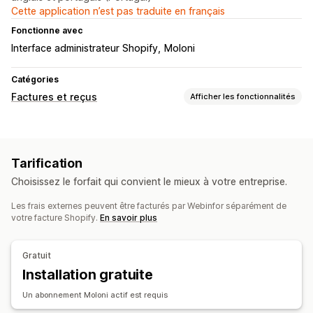
Cette application n’est pas traduite en français
Fonctionne avec
Interface administrateur Shopify
Moloni
Catégories
Factures et reçus
Afficher les fonctionnalités
Types de document
Factures
Reçus
Notes de crédit
Tarification
Personnalisation
Choisissez le forfait qui convient le mieux à votre entreprise.
Numéros de facture
Les frais externes peuvent être facturés par Webinfor séparément de
Gestion de fichiers
votre facture Shopify.
En savoir plus
Automatisation des e-mails
Génération de PDF
Gratuit
Installation gratuite
Un abonnement Moloni actif est requis