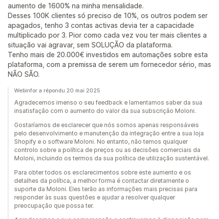
aumento de 1600% na minha mensalidade.
Desses 100K clientes só preciso de 10%, os outros podem ser
apagados, tenho 3 contas activas devia ter a capacidade
multiplicado por 3. Pior como cada vez vou ter mais clientes a
situação vai agravar, sem SOLUÇÃO da plataforma.
Tenho mais de 20.000€ investidos em automações sobre esta
plataforma, com a premissa de serem um fornecedor sério, mas
NÃO SÃO.
Webinfor a répondu 20 mai 2025
Agradecemos imenso o seu feedback e lamentamos saber da sua
insatisfação com o aumento do valor da sua subscrição Moloni.
Gostaríamos de esclarecer que nós somos apenas responsáveis
pelo desenvolvimento e manutenção da integração entre a sua loja
Shopify e o software Moloni. No entanto, não temos qualquer
controlo sobre a política de preços ou as decisões comerciais da
Moloni, incluindo os termos da sua política de utilização sustentável.
Para obter todos os esclarecimentos sobre este aumento e os
detalhes da política, a melhor forma é contactar diretamente o
suporte da Moloni. Eles terão as informações mais precisas para
responder às suas questões e ajudar a resolver qualquer
preocupação que possa ter.