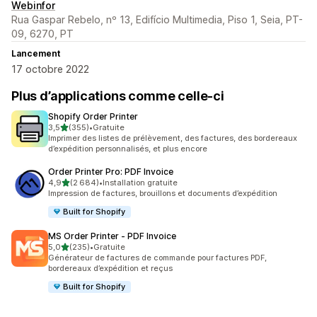
Webinfor
Rua Gaspar Rebelo, nº 13, Edifício Multimedia, Piso 1, Seia, PT-
09, 6270, PT
Lancement
17 octobre 2022
Plus d’applications comme celle-ci
Shopify Order Printer
étoile(s) sur 5
3,5
(355)
•
Gratuite
355 avis au total
Imprimer des listes de prélèvement, des factures, des bordereaux
d’expédition personnalisés, et plus encore
Order Printer Pro: PDF Invoice
étoile(s) sur 5
4,9
(2 684)
•
Installation gratuite
2684 avis au total
Impression de factures, brouillons et documents d’expédition
Built for Shopify
MS Order Printer ‑ PDF Invoice
étoile(s) sur 5
5,0
(235)
•
Gratuite
235 avis au total
Générateur de factures de commande pour factures PDF,
bordereaux d’expédition et reçus
Built for Shopify