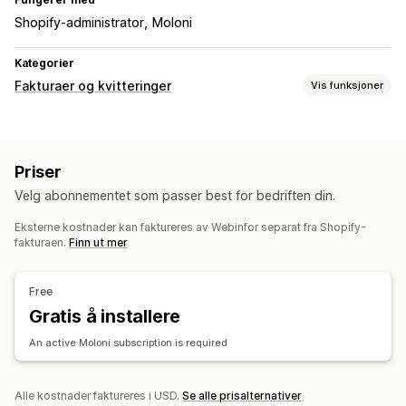
Shopify-administrator
Moloni
Kategorier
Fakturaer og kvitteringer
Vis funksjoner
Dokumenttyper
Fakturaer
Kvitteringer
Kredittnotaer
Priser
Tilpasning
Velg abonnementet som passer best for bedriften din.
Fakturanummer
Eksterne kostnader kan faktureres av Webinfor separat fra Shopify-
Filadministrasjon
fakturaen.
Finn ut mer
E-postautomasjon
PDF-generering
Free
Gratis å installere
An active Moloni subscription is required
Alle kostnader faktureres i USD.
Se alle prisalternativer