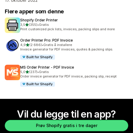
17. oktober 2022
Flere apper som denne
Shopify Order Printer
av 5 stjerner
3,5
(355)
•
Gratis
Totalt 355 omtaler
Print customized pick lists, invoices, packing slips and more
Order Printer Pro: PDF Invoice
av 5 stjerner
4,9
(2 686)
•
Gratis å installere
Totalt 2686 omtaler
Invoice generator for PDF invoices, quotes & packing slips.
Built for Shopify
MS Order Printer ‑ PDF Invoice
av 5 stjerner
5,0
(237)
•
Gratis
Totalt 237 omtaler
Order invoice generator for PDF invoice, packing slip, receipt
Built for Shopify
Vil du legge til en app?
Prøv Shopify gratis i tre dager