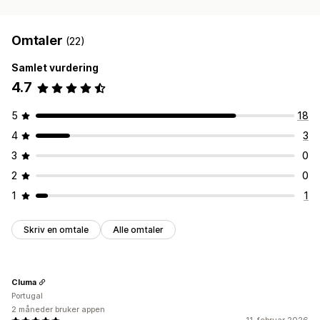
Omtaler
(22)
Samlet vurdering
4.7
5
18
4
3
3
0
2
0
1
1
Skriv en omtale
Alle omtaler
Cluma
Portugal
2 måneder bruker appen